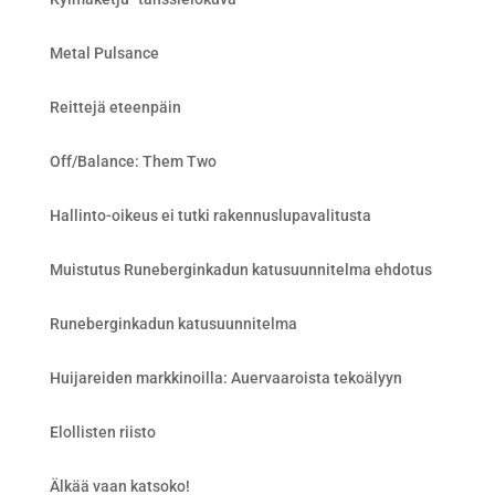
Metal Pulsance
Reittejä eteenpäin
Off/Balance: Them Two
Hallinto-oikeus ei tutki rakennuslupavalitusta
Muistutus Runeberginkadun katusuunnitelma ehdotus
Runeberginkadun katusuunnitelma
Huijareiden markkinoilla: Auervaaroista tekoälyyn
Elollisten riisto
Älkää vaan katsoko!