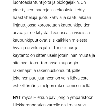
luontoasiantuntijoita ja biologejakin. On
pidetty seminaareja ja kokouksia, tehty
haastatteluja, juotu kahvia ja saatu aikaan
linjaus, jossa korostetaan kaupunkipuiden
arvoa ja merkitystä. Teoriassa ja visioissa
kaupunkipuut ovat siis kaikkien mielestä
hyvä ja arvokas juttu. Todellisuus ja
käytäntö on sitten usein jotain ihan muuta ja
sitä ovat toteuttamassa kaupungin
rakentajat ja rakennuskonsultit, joille
jokainen puu juurineen on vain ikävä este
esteettömän ja helpon rakentamisen tiellä.
NYT
myös Hietsun paviljongin ympäristöön
Hiekkarannantien varrelle on ilmestynyt