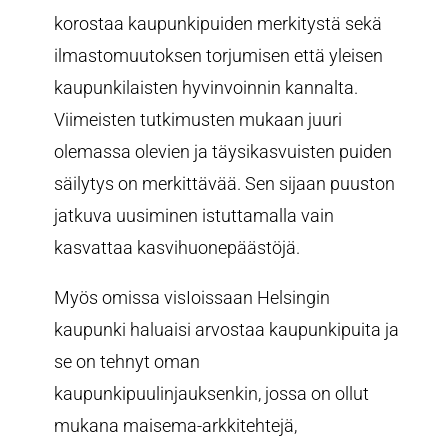
korostaa kaupunkipuiden merkitystä sekä
ilmastomuutoksen torjumisen että yleisen
kaupunkilaisten hyvinvoinnin kannalta.
Viimeisten tutkimusten mukaan juuri
olemassa olevien ja täysikasvuisten puiden
säilytys on merkittävää. Sen sijaan puuston
jatkuva uusiminen istuttamalla vain
kasvattaa kasvihuonepäästöjä.
Myös omissa visIoissaan Helsingin
kaupunki haluaisi arvostaa kaupunkipuita ja
se on tehnyt oman
kaupunkipuulinjauksenkin, jossa on ollut
mukana maisema-arkkitehtejä,