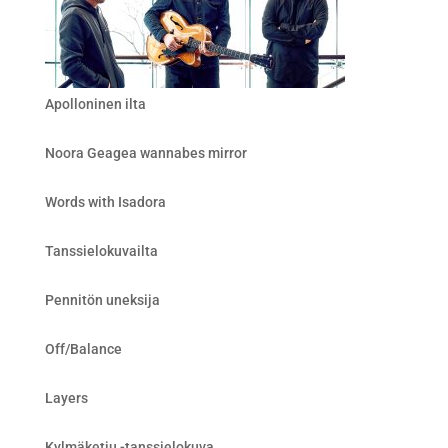
Apolloninen ilta
Noora Geagea wannabes mirror
Words with Isadora
Tanssielokuvailta
Pennitön uneksija
Off/Balance
Layers
Kylmäketju -tanssielokuva