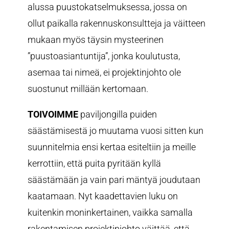
alussa puustokatselmuksessa, jossa on
ollut paikalla rakennuskonsultteja ja väitteen
mukaan myös täysin mysteerinen
”puustoasiantuntija”, jonka koulutusta,
asemaa tai nimeä, ei projektinjohto ole
suostunut millään kertomaan.
TOIVOIMME
paviljongilla puiden
säästämisestä jo muutama vuosi sitten kun
suunnitelmia ensi kertaa esiteltiin ja meille
kerrottiin, että puita pyritään kyllä
säästämään ja vain pari mäntyä joudutaan
kaatamaan. Nyt kaadettavien luku on
kuitenkin moninkertainen, vaikka samalla
rakentamisen projektinjohto väittää, että