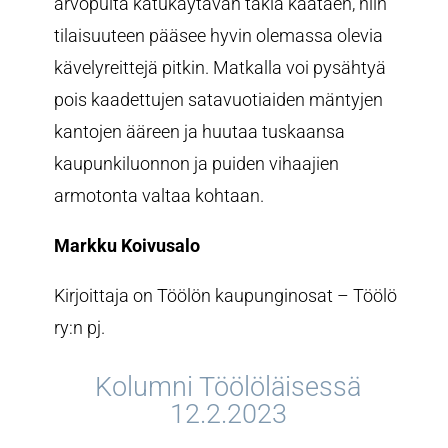
arvopuita katukäytävän takia kaataen, niin
tilaisuuteen pääsee hyvin olemassa olevia
kävelyreittejä pitkin. Matkalla voi pysähtyä
pois kaadettujen satavuotiaiden mäntyjen
kantojen ääreen ja huutaa tuskaansa
kaupunkiluonnon ja puiden vihaajien
armotonta valtaa kohtaan.
Markku Koivusalo
Kirjoittaja on Töölön kaupunginosat – Töölö
ry:n pj.
Kolumni Töölöläisessä
12.2.2023