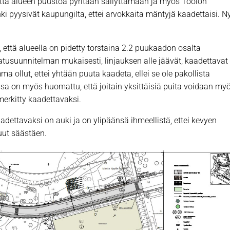
 että alueen puustoa pyritään säilyttämään ja myös Töölön
ki pyysivät kaupungilta, ettei arvokkaita mäntyjä kaadettaisi. N
 että alueella on pidetty torstaina 2.2 puukaadon osalta
usuunnitelman mukaisesti, linjauksen alle jäävät, kaadettavat
ollut, ettei yhtään puuta kaadeta, ellei se ole pakollista
a on myös huomattu, että joitain yksittäisiä puita voidaan my
i merkitty kaadettavaksi.
adettavaksi on auki ja on ylipäänsä ihmeellistä, ettei kevyen
uut säästäen.