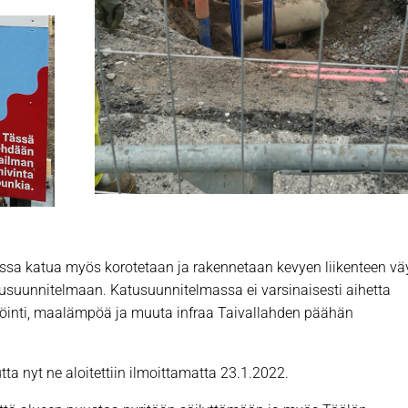
jossa katua myös korotetaan ja rakennetaan kevyen liikenteen vä
tusuunnitelmaan. Katusuunnitelmassa ei varsinaisesti aihetta
äröinti, maalämpöä ja muuta infraa Taivallahden päähän
tta nyt ne aloitettiin ilmoittamatta 23.1.2022.