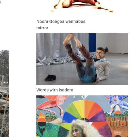
a
Noora Geagea wannabes
mirror
Words with Isadora