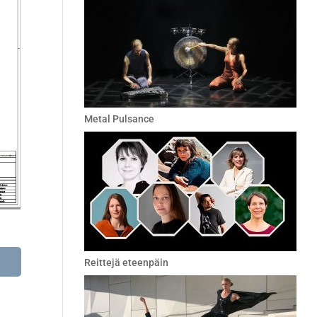
Metal Pulsance
Reittejä eteenpäin