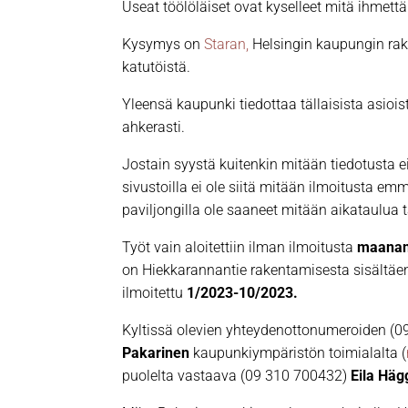
Useat töölöläiset ovat kyselleet mitä ihmettä
Kysymys on
Staran,
Helsingin kaupungin rak
katutöistä.
Yleensä kaupunki tiedottaa tällaisista asiois
ahkerasti.
Jostain syystä kuitenkin mitään tiedotusta e
sivustoilla ei ole siitä mitään ilmoitusta e
paviljongilla ole saaneet mitään aikataulua 
Työt vain aloitettiin ilman ilmoitusta
maanan
on Hiekkarannantie rakentamisesta sisältäen
ilmoitettu
1/2023-10/2023.
Kyltissä olevien yhteydenottonumeroiden (09 
Pakarinen
kaupunkiympäristön toimialalta (
puolelta vastaava (09 310 700432)
Eila Häg