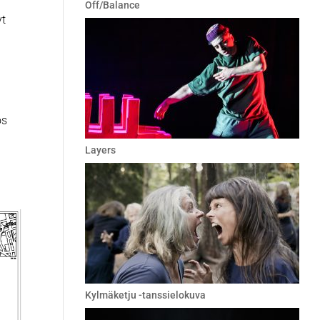
Off/Balance
yt
ös
Layers
Kylmäketju -tanssielokuva