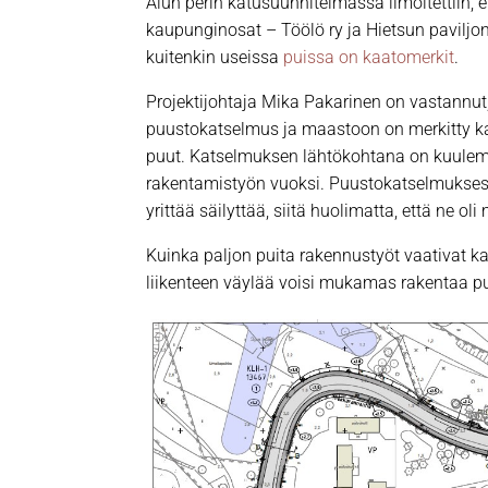
Alun perin katusuunnitelmassa ilmoitettiin,
kaupunginosat – Töölö ry ja Hietsun paviljon
kuitenkin useissa
puissa on kaatomerkit
.
Projektijohtaja Mika Pakarinen on vastannut,
puustokatselmus ja maastoon on merkitty kat
puut. Katselmuksen lähtökohtana on kuulemma 
rakentamistyön vuoksi. Puustokatselmuksess
yrittää säilyttää, siitä huolimatta, että ne ol
Kuinka paljon puita rakennustyöt vaativat ka
liikenteen väylää voisi mukamas rakentaa p