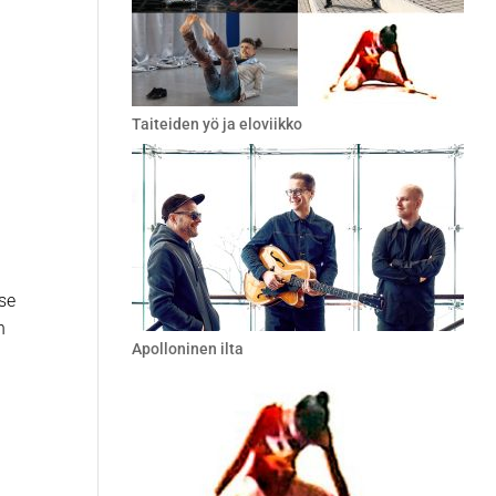
Taiteiden yö ja eloviikko
u
yse
n
Apolloninen ilta