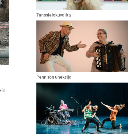
Tanssielokuvailta
Pennitön uneksija
ylä