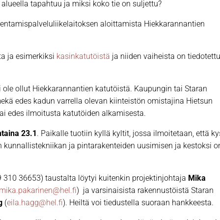
 alueella tapahtuu ja miksi koko tie on suljettu?
entamispalveluliikelaitoksen aloittamista Hiekkarannantien
ta ja esimerkiksi
kasinkatutöistä
ja niiden vaiheista on tiedotett
i ole ollut Hiekkarannantien katutöistä. Kaupungin tai Staran
mmekä edes kadun varrella olevan kiinteistön omistajina Hietsun
tai edes ilmoitusta katutöiden alkamisesta.
taina 23.1
. Paikalle tuotiin kyllä kyltit, jossa ilmoitetaan, että k
 kunnallistekniikan ja pintarakenteiden uusimisen ja kestoksi o
310 36653) taustalta löytyi kuitenkin projektinjohtaja
Mika
mika.pakarinen@hel.fi
) ja varsinaisista rakennustöistä Staran
g
(
eila.hagg@hel.fi
). Heiltä voi tiedustella suoraan hankkeesta.