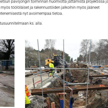
ietsun paviljongin toiminnan huomiotta jättämistä projektissa j
i myös töölöläiset ja rakennustöiden jalkoihin myös jääneet
etenemisestä nyt avoimempaa tietoa.
tusuunnitelmaan ks. alla.