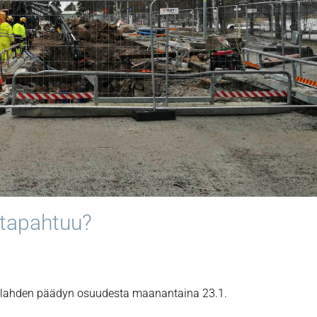
 tapahtuu?
allahden päädyn osuudesta maanantaina 23.1.