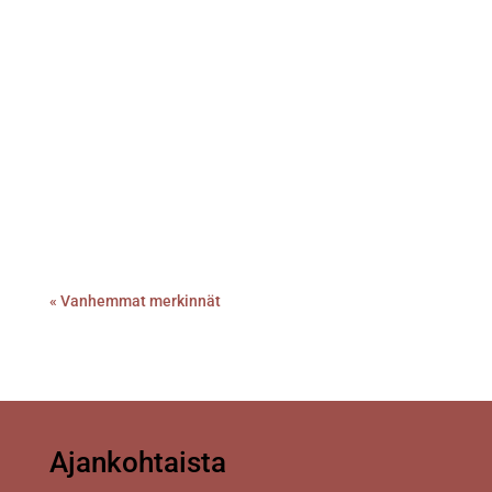
Töölö ry.
Sunnuntaina 18.2 klo 17:30, Poliittinen luovuus
Vieraana emeritus professori Sakari Hänninen...
« Vanhemmat merkinnät
Ajankohtaista