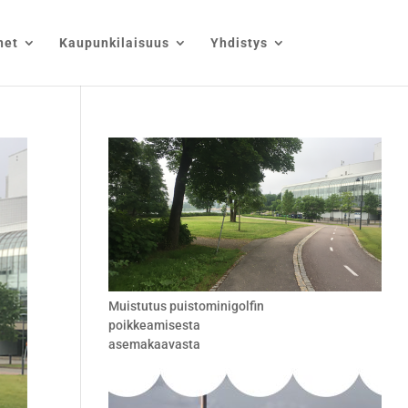
net
Kaupunkilaisuus
Yhdistys
Muistutus puistominigolfin
poikkeamisesta
asemakaavasta