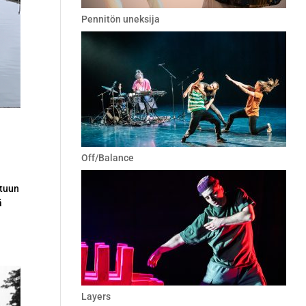
Pennitön uneksija
Off/Balance
ttuun
ä
Layers