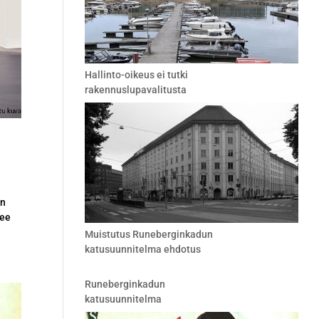
Hallinto-oikeus ei tutki
rakennuslupavalitusta
un
lee
Muistutus Runeberginkadun
katusuunnitelma ehdotus
Runeberginkadun
katusuunnitelma