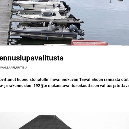
akennuslupavalitusta
AIVALSAARI
,
UUTISIA
ovittanut huoneistohotellin havainnekuvan Taivallahden rannasta ote
- ja rakennuslain 192 §:n mukaistavalitusoikeutta, on valitus jätettäv