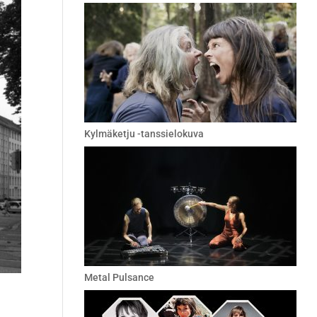
Kylmäketju -tanssielokuva
Metal Pulsance