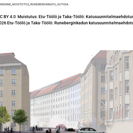
IIKENNE
,
MUISTUTUS
,
RUNEBERGINKATU
,
UUTISIA
C BY 4.0 Muistutus: Etu-Töölö ja Taka-Töölö: Katusuunnitelmaehdotus
2026 Etu-Töölö ja Taka-Töölö: Runeberginkadun katusuunnitelmaehdot