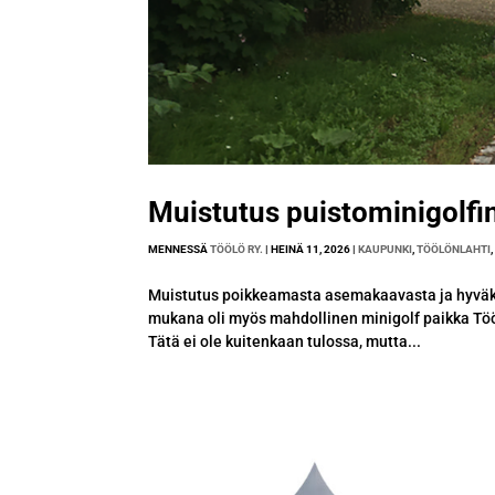
Muistutus puistominigolf
MENNESSÄ
TÖÖLÖ RY.
|
HEINÄ 11, 2026
|
KAUPUNKI
,
TÖÖLÖNLAHTI
Muistutus poikkeamasta asemakaavasta ja hyväks
mukana oli myös mahdollinen minigolf paikka Töö
Tätä ei ole kuitenkaan tulossa, mutta...