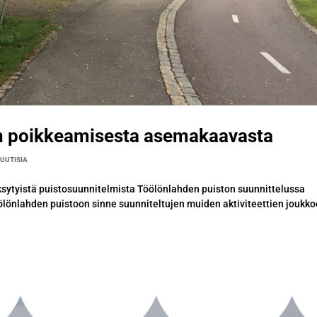
in poikkeamisesta asemakaavasta
,
UUTISIA
ytyistä puistosuunnitelmista Töölönlahden puiston suunnittelussa
lönlahden puistoon sinne suunniteltujen muiden aktiviteettien joukko