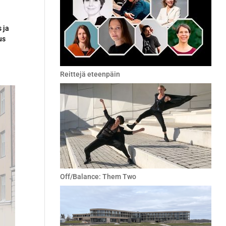
 ja
us
Reittejä eteenpäin
Off/Balance: Them Two