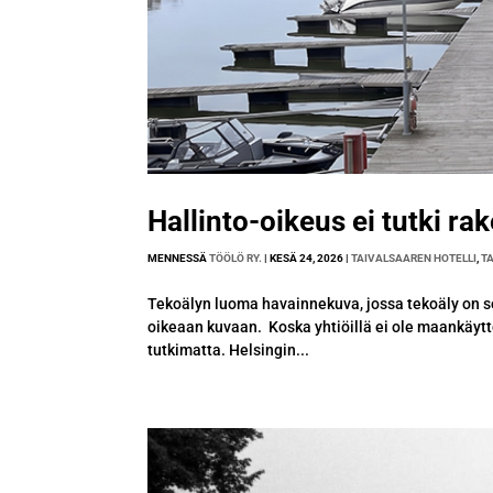
Hallinto-oikeus ei tutki r
MENNESSÄ
TÖÖLÖ RY.
|
KESÄ 24, 2026
|
TAIVALSAAREN HOTELLI
,
T
Tekoälyn luoma havainnekuva, jossa tekoäly on s
oikeaan kuvaan. Koska yhtiöillä ei ole maankäyttö
tutkimatta. Helsingin...