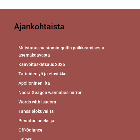
Ajankohtaista
Muistutus puistominigolfin poikkeamisesta
asemakaavasta
Kaavoituskatsaus 2026
Taiteiden yö ja eloviikko
Apolloninen ilta
Noora Geagea wannabes mirror
Words with Isadora
Tanssielokuvailta
Pennitön uneksija
Off/Balance
Layers