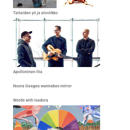
Taiteiden yö ja eloviikko
Apolloninen ilta
Noora Geagea wannabes mirror
Words with Isadora