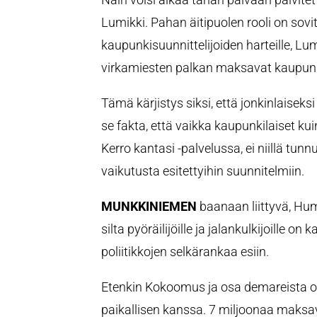
Lumikki. Pahan äitipuolen rooli on sovi
kaupunkisuunnittelijoiden harteille,
virkamiesten palkan maksavat kaupunk
Tämä kärjistys siksi, että jonkinlaisek
se fakta, että vaikka kaupunkilaiset ku
Kerro kantasi -palvelussa, ei niillä tun
vaikutusta esitettyihin suunnitelmiin.
MUNKKINIEMEN
baanaan liittyvä, Hum
silta pyöräilijöille ja jalankulkijoille on
poliitikkojen selkärankaa esiin.
Etenkin Kokoomus ja osa demareista 
paikallisen kanssa. 7 miljoonaa maksa