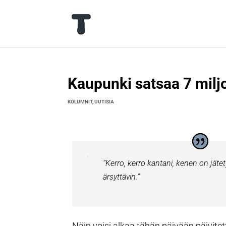
Kaupunki satsaa 7 miljo
KOLUMNIT
,
UUTISIA
”Kerro, kerro kantani, kenen on jätety
ärsyttävin.”
Näin voisi alkaa tähän päivään päivit