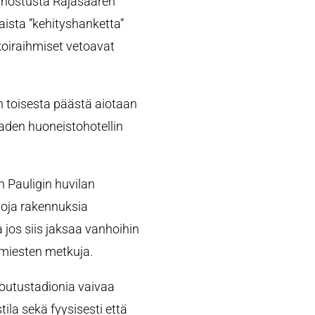
nnostusta Rajasaaren
laista ”kehityshanketta”
koiraihmiset vetoavat
n toisesta päästä aiotaan
aden huoneistohotellin
n Pauligin huvilan
hoja rakennuksia
a jos siis jaksaa vanhoihin
rkamiesten metkuja.
Soutustadionia vaivaa
ila sekä fyysisesti että