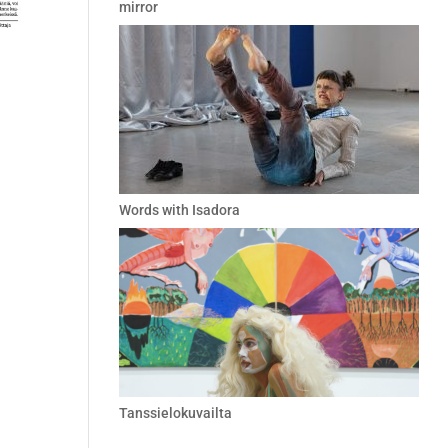
mirror
Words with Isadora
Tanssielokuvailta