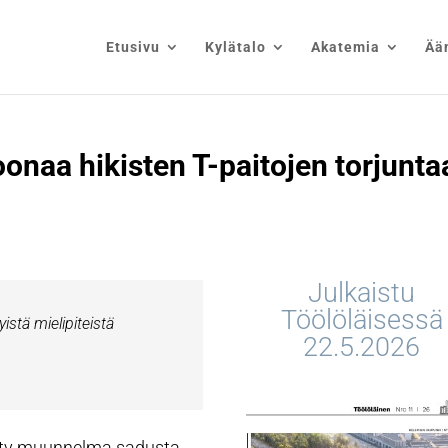
Etusivu
Kylätalo
Akatemia
Ää
onaa hikisten T-paitojen torjunta
Julkaistu
Töölöläisessä
istä mielipiteistä
22.5.2026
etty muunnelma sadusta