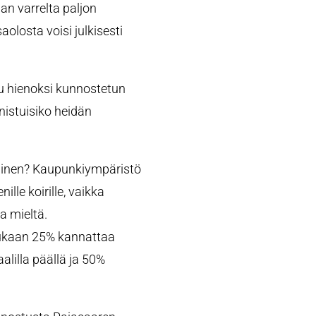
an varrelta paljon
olosta voisi julkisesti
uu hienoksi kunnostetun
nistuisiko heidän
minen? Kaupunkiympäristö
ille koirille, vaikka
a mieltä.
ukaan 25% kannattaa
alilla päällä ja 50%