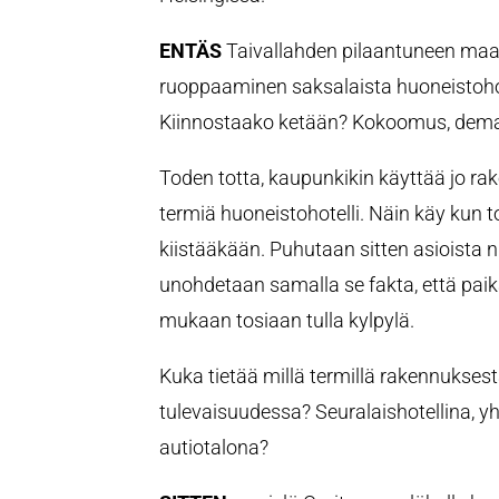
ENTÄS
Taivallahden pilaantuneen maa
ruoppaaminen saksalaista huoneistohot
Kiinnostaako ketään? Kokoomus, dema
Toden totta, kaupunkikin käyttää jo rak
termiä huoneistohotelli. Näin käy kun to
kiistääkään. Puhutaan sitten asioista ni
unohdetaan samalla se fakta, että pai
mukaan tosiaan tulla kylpylä.
Kuka tietää millä termillä rakennukse
tulevaisuudessa? Seuralaishotellina, yht
autiotalona?