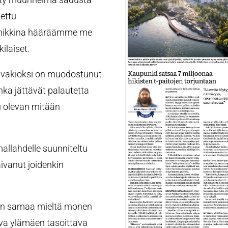
tettu
 Lumikkina hääräämme me
ilaiset.
si vakioksi on muodostunut
inka jättävät palautetta
nu olevan mitään
allahdelle suunniteltu
 kaivanut joidenkin
on samaa mieltä monen
va ylämäen tasoittava