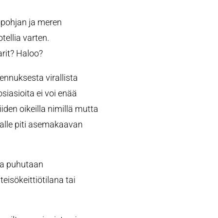
pohjan ja meren
ellia varten.
rit? Haloo?
ennuksesta virallista
siasioita ei voi enää
iden oikeilla nimillä mutta
kalle piti asemakaavan
sta puhutaan
eisökeittiötilana tai