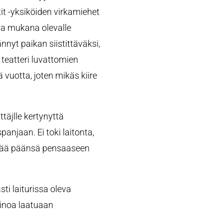
tit -yksiköiden virkamiehet
a mukana olevalle
nnyt paikan siistittäväksi,
 teatteri luvattomien
 vuotta, joten mikäs kiire
ttäjlle kertynyttä
panjaan. Ei toki laitonta,
ntää päänsä pensaaseen
ti laiturissa oleva
ainoa laatuaan