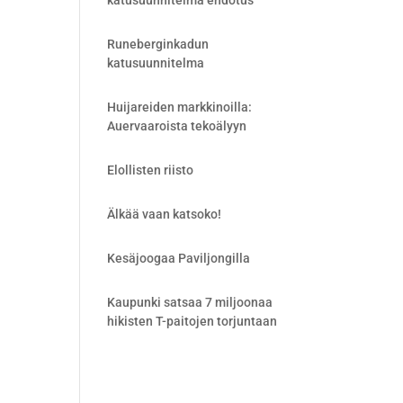
katusuunnitelma ehdotus
Runeberginkadun
katusuunnitelma
Huijareiden markkinoilla:
Auervaaroista tekoälyyn
Elollisten riisto
Älkää vaan katsoko!
Kesäjoogaa Paviljongilla
Kaupunki satsaa 7 miljoonaa
hikisten T-paitojen torjuntaan