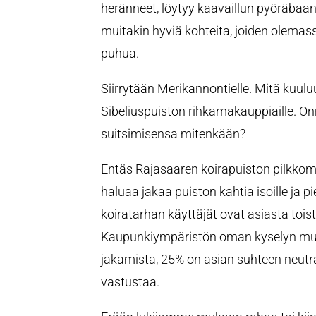
heränneet, löytyy kaavaillun pyöräbaan
muitakin hyviä kohteita, joiden olemassa
puhua.
Siirrytään Merikannontielle. Mitä kuul
Sibeliuspuiston rihkamakauppiaille. On
suitsimisensa mitenkään?
Entäs Rajasaaren koirapuiston pilkko
haluaa jakaa puiston kahtia isoille ja pien
koiratarhan käyttäjät ovat asiasta toist
Kaupunkiympäristön oman kyselyn m
jakamista, 25% on asian suhteen neutra
vastustaa.