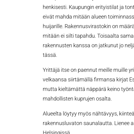
henkisesti. Kaupungin erityistilat ja ton
eivät mahda mitään alueen toiminnass
huijarille. Rakennusvirastokin on määrä
mitään ei silti tapahdu. Toisaalta sama
rakennusten kanssa on jatkunut jo neljä
tässä.
Yrittäjä itse on paennut meille muille yri
velkaansa siirtämällä firmansa kirjat Es
mutta kieltämättä näppärä keino työ
mahdollisten kuprujen osalta.
Alueelta löytyy myös nähtävyys, kiinteäs
rakennusluvaton saunalautta. Lienee 
Helsingissä.