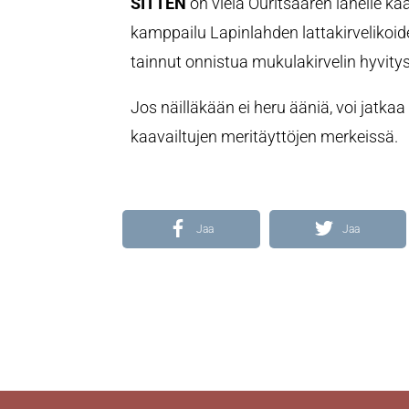
SITTEN
on vielä Ouritsaaren lähelle ka
kamppailu Lapinlahden lattakirvelikoide
tainnut onnistua mukulakirvelin hyvity
Jos näilläkään ei heru ääniä, voi jatka
kaavailtujen meritäyttöjen merkeissä.
Jaa
Jaa