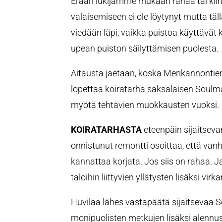
Erään lukijamme mukaan rahaa tai kii
valaisemiseen ei ole löytynyt mutta täl
viedään läpi, vaikka puistoa käyttävät 
upean puiston säilyttämisen puolesta.
Aitausta jaetaan, koska Merikannontie
lopettaa koiratarha saksalaisen Soulm
myötä tehtävien muokkausten vuoksi.
KOIRATARHASTA
eteenpäin sijaitseva
onnistunut remontti osoittaa, että van
kannattaa korjata. Jos siis on rahaa. J
taloihin liittyvien yllätysten lisäksi vi
Huvilaa lähes vastapäätä sijaitsevaa 
monipuolisten metkujen lisäksi alennust