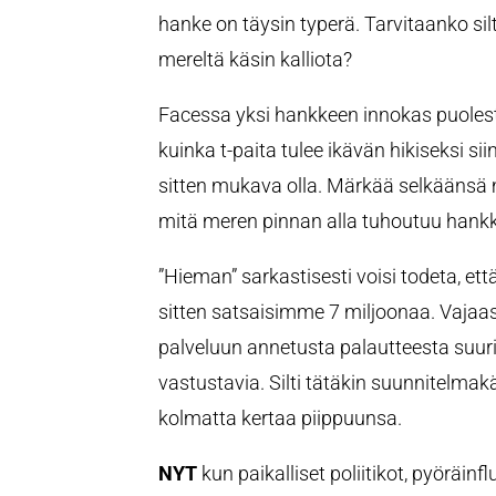
hanke on täysin typerä. Tarvitaanko silt
mereltä käsin kalliota?
Facessa yksi hankkeen innokas puolest
kuinka t-paita tulee ikävän hikiseksi si
sitten mukava olla. Märkää selkäänsä m
mitä meren pinnan alla tuhoutuu hank
”Hieman” sarkastisesti voisi todeta, e
sitten satsaisimme 7 miljoonaa. Vajaas
palveluun annetusta palautteesta suur
vastustavia. Silti tätäkin suunnitelma
kolmatta kertaa piippuunsa.
NYT
kun paikalliset poliitikot, pyöräinf