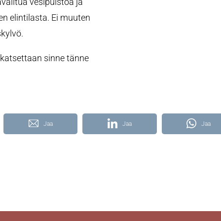
availtua vesipuistoa ja
n elintilasta. Ei muuten
skylvö.
a katsettaan sinne tänne
Jaa
Jaa
Jaa