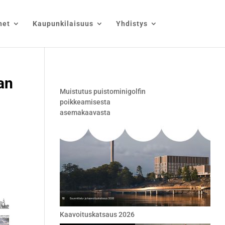
net
Kaupunkilaisuus
Yhdistys
an
Muistutus puistominigolfin
poikkeamisesta
asemakaavasta
Kaavoituskatsaus 2026