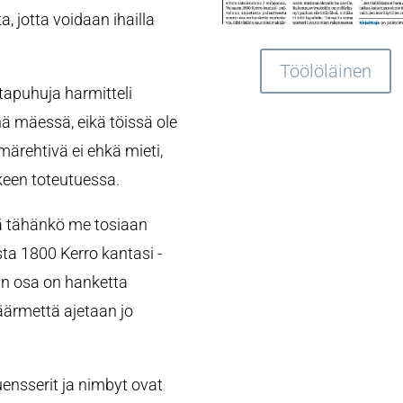
a, jotta voidaan ihailla
Töölöläinen
apuhuja harmitteli
inä mäessä, eikä töissä ole
ärehtivä ei ehkä mieti,
keen toteutuessa.
ttä tähänkö me tosiaan
ta 1800 Kerro kantasi -
in osa on hanketta
käärmettä ajetaan jo
luensserit ja nimbyt ovat