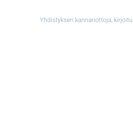
Yhdistyksen kannanottoja, kirjoit
Töölö ry.
Kuva Pia Pärepalo. Helsingin kaupunginmuseo
10.–23.6.2026 Etu-Töölö ja Taka-Töölö: Runeb