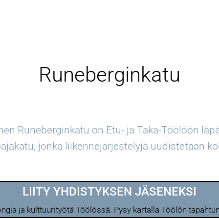
Runeberginkatu
uinen Runeberginkatu
on Etu- ja Taka-Töölöön läp
oajakatu, jonka liikennejärjestelyjä uudistetaan k
LIITY YHDISTYKSEN JÄSENEKSI
ongia ja kulttuurityötä Töölössä. Pysy kartalla Töölön tapa