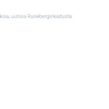
uksia, uutisia Runeberginkadusta:
. CC BY 4.0 Muistutus: Etu-Töölö ja Taka-Töölö: Katusuunnitelmaehdo
erginkadun katusuunnitelmaehdotus on ollut esillä 10.-23.4.2026. Ol