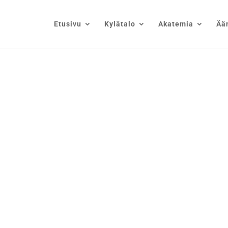
Etusivu
Kylätalo
Akatemia
Ää