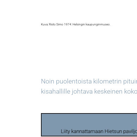
Kuva: Risto Simo 1974: Helsingin kaupunginmuseo.
Noin puolentoista kilometrin pit
kisahallille johtava keskeinen kok
Liity kannattamaan Hietsun pavilj