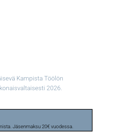
äisevä Kampista Töölön
okonaisvaltaisesti 2026.
htumista. Jäsenmaksu 20€ vuodessa.