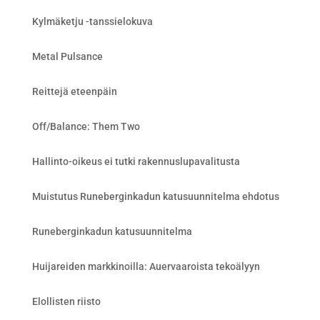
Kylmäketju -tanssielokuva
Metal Pulsance
Reittejä eteenpäin
Off/Balance: Them Two
Hallinto-oikeus ei tutki rakennuslupavalitusta
Muistutus Runeberginkadun katusuunnitelma ehdotus
Runeberginkadun katusuunnitelma
Huijareiden markkinoilla: Auervaaroista tekoälyyn
Elollisten riisto