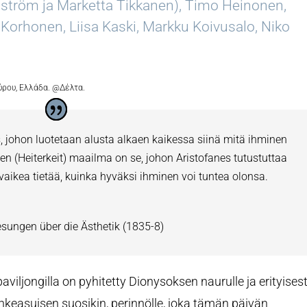
jström ja Marketta Tikkanen), Timo Heinonen,
 Korhonen, Liisa Kaski, Markku Koivusalo, Niko
ύρου, Ελλάδα.
@
Δέλτα.
johon luotetaan alusta alkaen kaikessa siinä mitä ihminen
den (Heiterkeit) maailma on se, johon Aristofanes tutustuttaa
vaikea tietää, kuinka hyväksi ihminen voi tuntea olonsa.
esungen über die Ästhetik (1835-8)
iljongilla on pyhitetty Dionysoksen naurulle ja erityisest
ohkeasuisen suosikin, perinnölle, joka tämän päivän