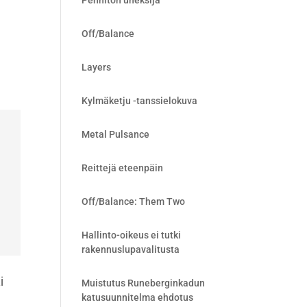
Pennitön uneksija
Off/Balance
Layers
Kylmäketju -tanssielokuva
Metal Pulsance
Reittejä eteenpäin
Off/Balance: Them Two
Hallinto-oikeus ei tutki
rakennuslupavalitusta
i
Muistutus Runeberginkadun
katusuunnitelma ehdotus