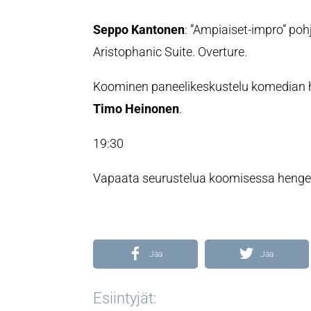
Seppo Kantonen
: ”Ampiaiset-impro” p
Aristophanic Suite. Overture.
Koominen paneelikeskustelu komedian 
Timo Heinonen
.
19:30
Vapaata seurustelua koomisessa henge
Jaa
Jaa
Esiintyjät: