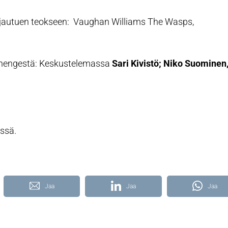
ohjautuen teokseen: Vaughan Williams The Wasps,
hengestä: Keskustelemassa
Sari Kivistö; Niko Suominen
ssä.
Jaa
Jaa
Jaa