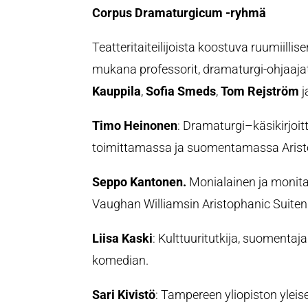
Corpus Dramaturgicum -ryhmä
Teatteritaiteilijoista koostuva ruumiil
mukana professorit, dramaturgi-ohjaaj
Kauppila
,
Sofia Smeds
,
Tom Rejström
j
Timo Heinonen
: Dramaturgi–käsikirjoitt
toimittamassa ja suomentamassa Arist
Seppo Kantonen.
Monialainen ja monitai
Vaughan Williamsin Aristophanic Suiten 
Liisa Kaski
: Kulttuuritutkija, suomentaj
komedian.
Sari Kivistö
: Tampereen yliopiston yleis