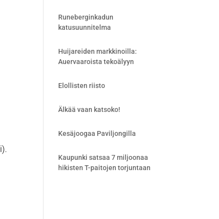
Runeberginkadun
katusuunnitelma
Huijareiden markkinoilla:
Auervaaroista tekoälyyn
Elollisten riisto
Älkää vaan katsoko!
Kesäjoogaa Paviljongilla
i).
Kaupunki satsaa 7 miljoonaa
hikisten T-paitojen torjuntaan