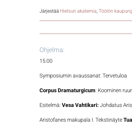
Järjestää
Hietsun akatemia
,
Töölön kaupung
Ohjelma:
15:00
Symposiumin avaussanat: Tervetuloa
Corpus Dramaturgicum
: Koominen ruum
Esitelmä:
Vesa Vahtikari:
Johdatus Ari
Aristofanes makupala I. Tekstinäyte
Tua