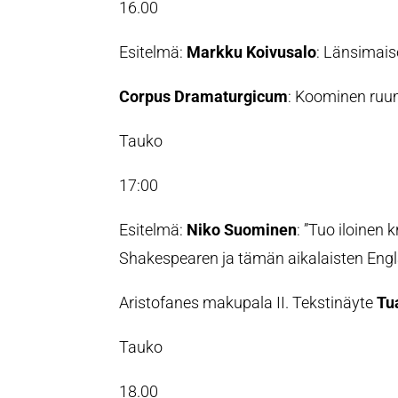
16.00
Esitelmä:
Markku Koivusalo
: Länsimais
Corpus Dramaturgicum
: Koominen ruum
Tauko
17:00
Esitelmä:
Niko Suominen
: ”Tuo iloinen 
Shakespearen ja tämän aikalaisten Eng
Aristofanes makupala II. Tekstinäyte
Tu
Tauko
18.00