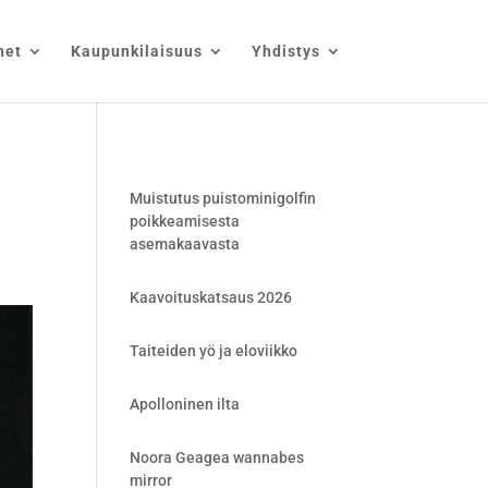
net
Kaupunkilaisuus
Yhdistys
Muistutus puistominigolfin
poikkeamisesta
asemakaavasta
Kaavoituskatsaus 2026
Taiteiden yö ja eloviikko
Apolloninen ilta
Noora Geagea wannabes
mirror