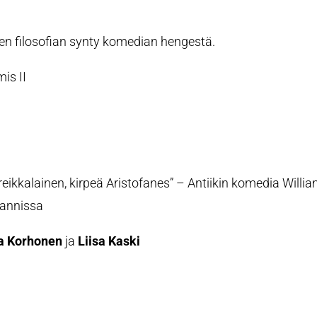
en filosofian synty komedian hengestä.
is II
kreikkalainen, kirpeä Aristofanes” – Antiikin komedia Willi
lannissa
a Korhonen
ja
Liisa Kaski