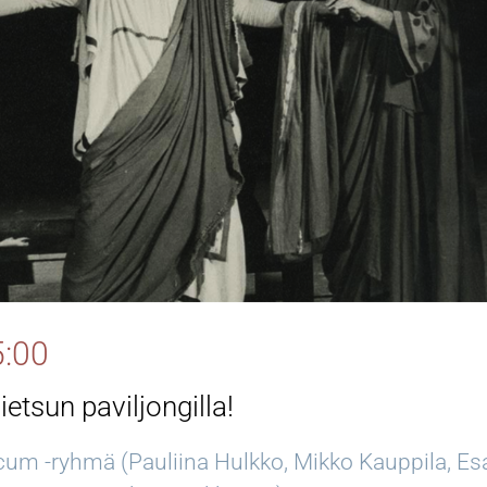
5:00
etsun paviljongilla!
um -ryhmä (Pauliina Hulkko, Mikko Kauppila, Es