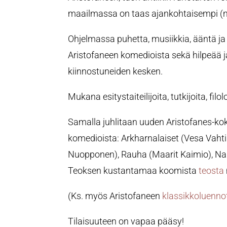
maailmassa on taas ajankohtaisempi (n
Ohjelmassa puhetta, musiikkia, ääntä ja l
Aristofaneen komedioista sekä hilpeää ja
kiinnostuneiden kesken.
Mukana esitystaiteilijoita, tutkijoita, f
Samalla juhlitaan uuden Aristofanes-k
komedioista: Arkharnalaiset (Vesa Vahti
Nuopponen), Rauha (Maarit Kaimio), Nai
Teoksen kustantamaa koomista
teosta
(Ks. myös Aristofaneen
klassikkoluenno
Tilaisuuteen on vapaa pääsy!