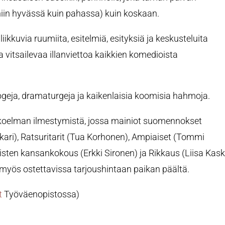
iin hyvässä kuin pahassa) kuin koskaan.
iikkuvia ruumiita, esitelmiä, esityksiä ja keskusteluita
 vitsailevaa illanviettoa kaikkien komedioista
ilologeja, dramaturgeja ja kaikenlaisia koomisia hahmoja.
okoelman ilmestymistä, jossa mainiot suomennokset
kari), Ratsuritarit (Tua Korhonen), Ampiaiset (Tommi
sten kansankokous (Erkki Sironen) ja Rikkaus (Liisa Kask
myös ostettavissa tarjoushintaan paikan päältä.
t
Työväenopistossa)