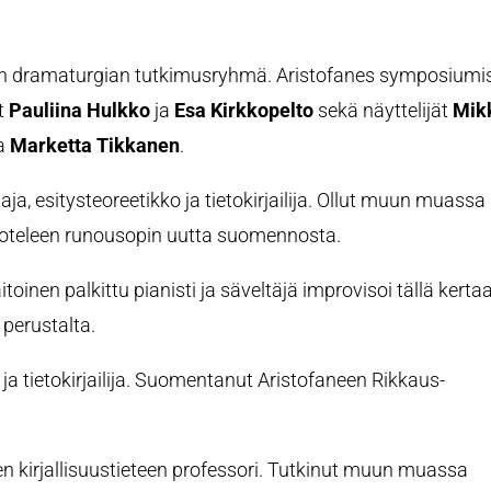
lisen dramaturgian tutkimusryhmä. Aristofanes symposiumi
at
Pauliina Hulkko
ja
Esa Kirkkopelto
sekä näyttelijät
Mik
a
Marketta Tikkanen
.
aja, esitysteoreetikko ja tietokirjailija. Ollut muun muassa
oteleen runousopin uutta suomennosta.
toinen palkittu pianisti ja säveltäjä improvisoi tällä kerta
perustalta.
a ja tietokirjailija. Suomentanut Aristofaneen Rikkaus-
en kirjallisuustieteen professori. Tutkinut muun muassa