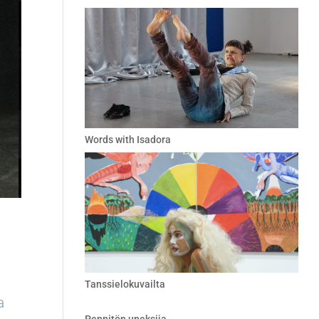
Words with Isadora
Tanssielokuvailta
a