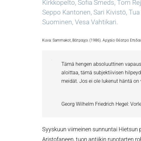
Kirkkopelto, Sofia Smeds, Tom Re
Seppo Kantonen, Sari Kivistö, Tua
Suominen, Vesa Vahtikari.
Kuva: Sammakot, Βάτραχοι
(1986). Αρχαίο Θέατρο Επιδα
Tämä hengen absoluuttinen vapaus, 
aloittaa, tämä subjektiivisen hilpey
meidät. Jos ei ole lukenut häntä on 
Georg Wilhelm Friedrich Hegel: Vorl
Syyskuun viimeinen sunnuntai Hietsun pav
Aristofaneen, tuon antiikin runotarten r