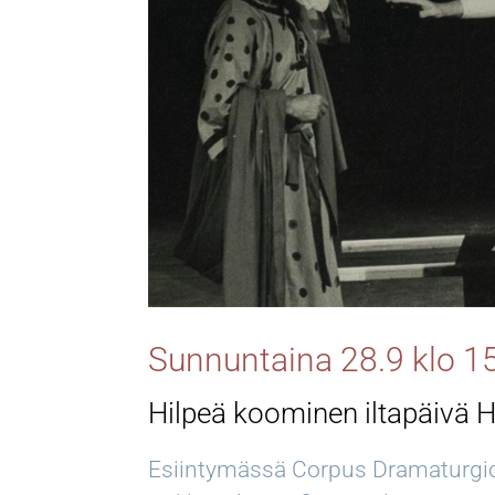
Sunnuntaina 28.9 klo 1
Hilpeä koominen iltapäivä Hi
Esiintymässä Corpus Dramaturgic