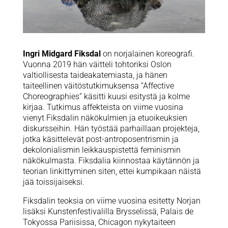
Ingri Midgard Fiksdal
on norjalainen koreografi.
Vuonna 2019 hän väitteli tohtoriksi Oslon
valtiollisesta taideakatemiasta, ja hänen
taiteellinen väitöstutkimuksensa “Affective
Choreographies” käsitti kuusi esitystä ja kolme
kirjaa. Tutkimus affekteista on viime vuosina
vienyt Fiksdalin näkökulmien ja etuoikeuksien
diskursseihin. Hän työstää parhaillaan projekteja,
jotka käsittelevät post-antroposentrismin ja
dekolonialismin leikkauspistettä feminismin
näkökulmasta. Fiksdalia kiinnostaa käytännön ja
teorian linkittyminen siten, ettei kumpikaan näistä
jää toissijaiseksi.
Fiksdalin teoksia on viime vuosina esitetty Norjan
lisäksi Kunstenfestivalilla Brysselissä, Palais de
Tokyossa Pariisissa, Chicagon nykytaiteen