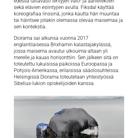
edessä taitavasti tehtyjen valo- ja ääniefektien
sekä elävien esiintyjien avulla. Fiksdal käyttää
koreografiaa linssinä, jonka kautta hän muuntaa
tai häiritsee jotakin olemassa olevaa maisemaa ja
sen kontekstia.
Diorama sai alkunsa vuonna 2017
englantilaisessa Brixhamin kalastajakylässä,
jossa maisema avautui ulkouima-altaan yli
merelle ja kauas horisonttiin. Sen jälkeen sitä on
toteutettu lukuisissa paikoissa Euroopassa ja
Pohjois-Amerikassa, erilaisissa sääolosuhteissa.
Helsingissä Diorama toteutetaan yhteistyössä
Sibelius-lukion opiskelijoiden kanssa.