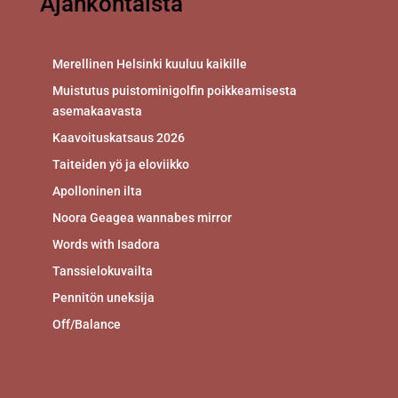
Ajankohtaista
Merellinen Helsinki kuuluu kaikille
Muistutus puistominigolfin poikkeamisesta
asemakaavasta
Kaavoituskatsaus 2026
Taiteiden yö ja eloviikko
Apolloninen ilta
Noora Geagea wannabes mirror
Words with Isadora
Tanssielokuvailta
Pennitön uneksija
Off/Balance