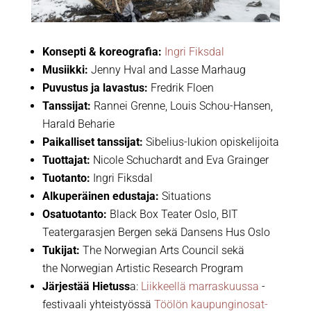
Konsepti & koreografia:
Ingri Fiksdal
Musiikki:
Jenny Hval and Lasse Marhaug
Puvustus ja lavastus:
Fredrik Floen
Tanssijat:
Rannei Grenne, Louis Schou-Hansen,
Harald Beharie
Paikalliset tanssijat:
Sibelius-lukion opiskelijoita
Tuottajat:
Nicole Schuchardt and Eva Grainger
Tuotanto:
Ingri Fiksdal
Alkuperäinen edustaja:
Situations
Osatuotanto:
Black Box Teater Oslo, BIT
Teatergarasjen Bergen sekä Dansens Hus Oslo
Tukijat:
The Norwegian Arts Council sekä
the Norwegian Artistic Research Program
Järjestää Hietuss
a:
Liikkeellä marraskuussa
-
festivaali yhteistyössä
Töölön kaupunginosat-