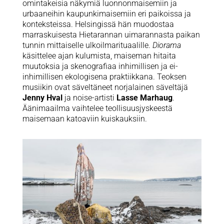
omintakeisia näkymiä luonnonmaisemiin ja
urbaaneihin kaupunkimaisemiin eri paikoissa ja
konteksteissa. Helsingissä hän muodostaa
marraskuisesta Hietarannan uimarannasta paikan
tunnin mittaiselle ulkoilmarituaalille.
Diorama
käsittelee ajan kulumista, maiseman hitaita
muutoksia ja skenografiaa inhimillisen ja ei-
inhimillisen ekologisena praktiikkana. Teoksen
musiikin ovat säveltäneet norjalainen säveltäjä
Jenny Hval
ja noise-artisti
Lasse Marhaug
.
Äänimaailma vaihtelee teollisuusjyskeestä
maisemaan katoaviin kuiskauksiin.