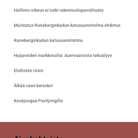
Hallinto-oikeus ei tutki rakennuslupavalitusta
Muistutus Runeberginkadun katusuunnitelma ehdotus
Runeberginkadun katusuunnitelma
Huijareiden markkinoilla: Auervaaroista tekoälyyn
Elollisten riisto
Älkää vaan katsoko!
Kesäjoogaa Paviljongilla