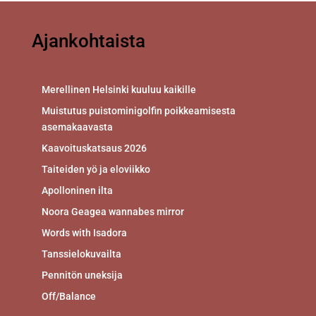
Ajankohtaista
Merellinen Helsinki kuuluu kaikille
Muistutus puistominigolfin poikkeamisesta
asemakaavasta
Kaavoituskatsaus 2026
Taiteiden yö ja eloviikko
Apolloninen ilta
Noora Geagea wannabes mirror
Words with Isadora
Tanssielokuvailta
Pennitön uneksija
Off/Balance