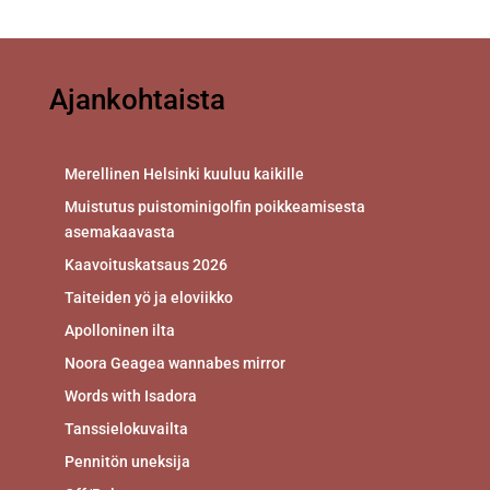
Ajankohtaista
Merellinen Helsinki kuuluu kaikille
Muistutus puistominigolfin poikkeamisesta
asemakaavasta
Kaavoituskatsaus 2026
Taiteiden yö ja eloviikko
Apolloninen ilta
Noora Geagea wannabes mirror
Words with Isadora
Tanssielokuvailta
Pennitön uneksija