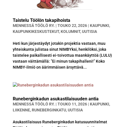
Taistelu Töölön takapihoista
MENNESSÄ
TÖÖLÖ RY.
|
TOUKO 22, 2026
|
KAUPUNKI
,
KAUPUNKIKESKUSTEKUT
,
KOLUMNIT
,
UUTISIA
Heti kun järjestäydyt jotakin projektia vastaan, muu
yhteiskunta julistaa sinut NIMBYksi, henkilöksi, joka
taistelee paikallisesti ei-toivottua maankäyttöä (LULU)
vastaan ​​väittämällä: ”Ei minun takapihalleni!” Koko
NIMBY-ilmiö on äärimmäisen ärsyttävä...
Runeberginkadun asukastilaisuuden antia
MENNESSÄ
TÖÖLÖ RY.
|
TOUKO 11, 2026
|
KAUPUNKI
,
LIIKENNE
,
RUNEBERGINKATU
,
UUTISIA
Asukastilaisuus Runeberginkadun katusuunnitelmat