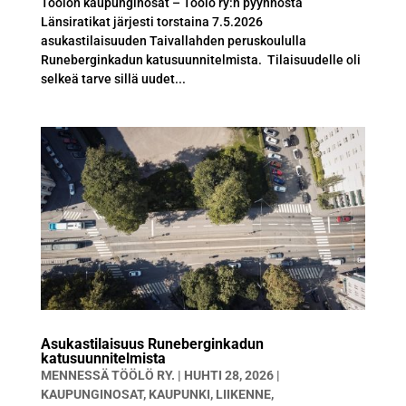
Töölön kaupunginosat – Töölö ry:n pyynnöstä
Länsiratikat järjesti torstaina 7.5.2026
asukastilaisuuden Taivallahden peruskoululla
Runeberginkadun katusuunnitelmista. Tilaisuudelle oli
selkeä tarve sillä uudet...
Asukastilaisuus Runeberginkadun
katusuunnitelmista
MENNESSÄ
TÖÖLÖ RY.
|
HUHTI 28, 2026
|
KAUPUNGINOSAT
,
KAUPUNKI
,
LIIKENNE
,