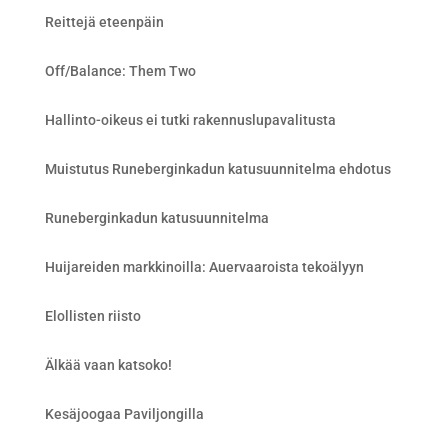
Reittejä eteenpäin
Off/Balance: Them Two
Hallinto-oikeus ei tutki rakennuslupavalitusta
Muistutus Runeberginkadun katusuunnitelma ehdotus
Runeberginkadun katusuunnitelma
Huijareiden markkinoilla: Auervaaroista tekoälyyn
Elollisten riisto
Älkää vaan katsoko!
Kesäjoogaa Paviljongilla