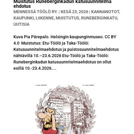
Muistutus Runeberginkadun katusuunnitelma
ehdotus
MENNESSÄ
TÖÖLÖ RY.
|
KESÄ 23, 2026
|
KANNANOTOT
,
KAUPUNKI
,
LIIKENNE
,
MUISTUTUS
,
RUNEBERGINKATU
,
UUTISIA
Kuva Pia Pärepalo. Helsingin kaupunginmuseo. CC BY
4.0 Muistutus: Etu-Töölö ja Taka-Töölö:
Katusuunnitelmaehdotus ja puistosuunnitelmaehdotus
nähtävillä 10.–23.6.2026 Etu-Töölö ja Taka-Töölö:
Runeberginkadun katusuunnitelmaehdotus on ollut
esillä 10.-23.4.2026....