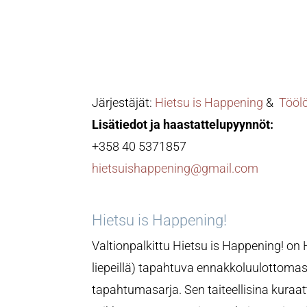
Järjestäjät:
Hietsu is Happening
&
Tööl
Lisätiedot ja haastattelupyynnöt:
+358 40 5371857
hietsuishappening@gmail.com
Hietsu is Happening!
Valtionpalkittu Hietsu is Happening! on
liepeillä) tapahtuva ennakkoluulottomast
tapahtumasarja. Sen taiteellisina kuraat