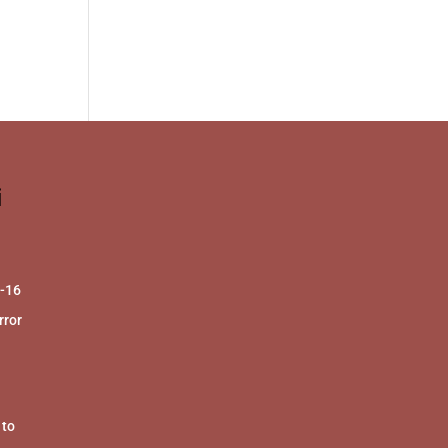
i
2-16
ror
 to