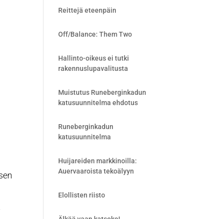
Reittejä eteenpäin
Off/Balance: Them Two
Hallinto-oikeus ei tutki
rakennuslupavalitusta
Muistutus Runeberginkadun
katusuunnitelma ehdotus
Runeberginkadun
katusuunnitelma
Huijareiden markkinoilla:
Auervaaroista tekoälyyn
 sen
Elollisten riisto
t