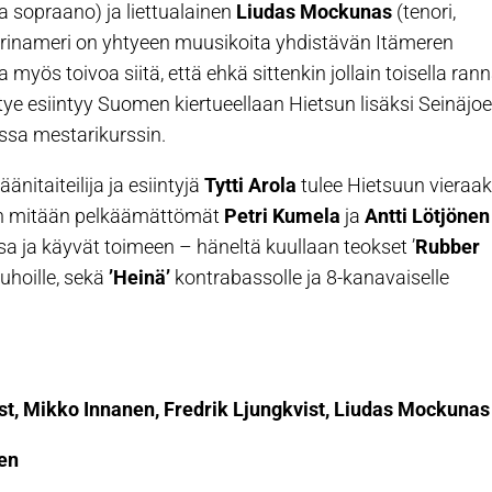
ja sopraano) ja liettualainen
Liudas Mockunas
(tenori,
itorinameri on yhtyeen muusikoita yhdistävän Itämeren
myös toivoa siitä, että ehkä sittenkin jollain toisella rann
ye esiintyy Suomen kiertueellaan Hietsun lisäksi Seinäjoe
ssa mestarikurssin.
änitaiteilija ja esiintyjä
Tytti Arola
tulee Hietsuun vieraak
 kun mitään pelkäämättömät
Petri Kumela
ja
Antti Lötjönen
sa ja käyvät toimeen – häneltä kuullaan teokset ’
Rubber
auhoille, sekä
’Heinä’
kontrabassolle ja 8-kanavaiselle
st, Mikko Innanen, Fredrik Ljungkvist, Liudas Mockunas
nen