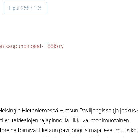
Liput 25€ / 10€
ön kaupunginosat- Töölö ry
 Helsingin Hietaniemessä Hietsun Paviljongissa (ja joskus
i eri taidealojen rajapinnoilla liikkuva, monimuotoinen
toreina toimivat Hietsun paviljongilla majailevat muusiko