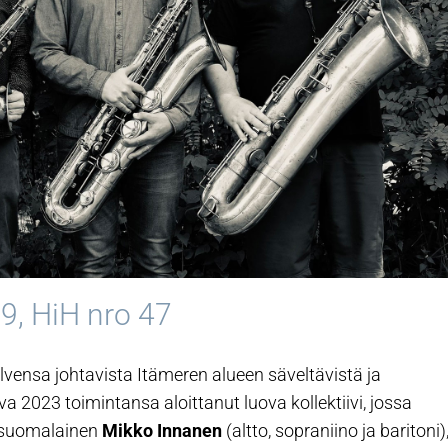
19, HiH nro 47
vensa johtavista Itämeren alueen säveltävistä ja
a 2023 toimintansa aloittanut luova kollektiivi, jossa
, suomalainen
Mikko Innanen
(altto, sopraniino ja baritoni)