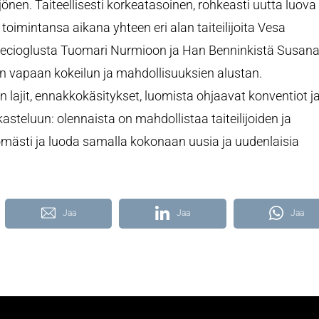
jönen. Taiteellisesti korkeatasoinen, rohkeasti uutta luova
toimintansa aikana yhteen eri alan taiteilijoita Vesa
f Egecioglusta Tuomari Nurmioon ja Han Benninkistä Susan
een vapaan kokeilun ja mahdollisuuksien alustan.
 lajit, ennakkokäsitykset, luomista ohjaavat konventiot j
asteluun: olennaista on mahdollistaa taiteilijoiden ja
ömästi ja luoda samalla kokonaan uusia ja uudenlaisia
Jaa
Jaa
Jaa