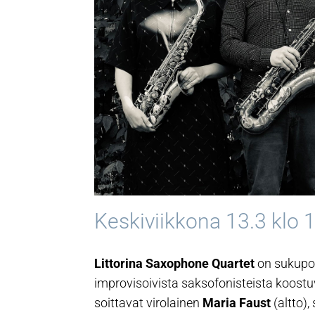
Keskiviikkona 13.3 klo 
Littorina Saxophone Quartet
on sukupol
improvisoivista saksofonisteista koostuv
soittavat virolainen
Maria Faust
(altto)