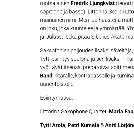
ruotsalainen
Fredrik Ljungkvist
(tenori 
sopraano ja basso). Littorina Sea eli L
muinainen nimi. Meri luo haasteita mutta 
on joku, joka kuuntelee ja ymmärtää. Yht
ja Oulussa sekä pitää Sibelius-Akatemia
Saksofonien paljouden lisäksi säveltäjä, ä
Tytti esiintyy soolona ja sen lisäksi –
vyöttävät itsensä, preparoivat soittimen
Band
’ kitaralle, kontrabassolle ja kumin
äänentoistolle.
Esiintymässä:
Littorina Saxophone Quartet:
Maria Fau
Tytti Arola, Petri Kumela
&
Antti Lötjö