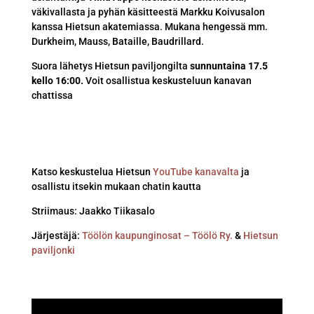
väkivallasta ja pyhän käsitteestä Markku Koivusalon
kanssa Hietsun akatemiassa. Mukana hengessä mm.
Durkheim, Mauss, Bataille, Baudrillard.
Suora lähetys Hietsun paviljongilta
sunnuntaina 17.5
kello 16:00.
Voit osallistua keskusteluun kanavan
chattissa
Katso keskustelua Hietsun
YouTube kanavalta
ja
osallistu itsekin mukaan chatin kautta
Striimaus: Jaakko Tiikasalo
Järjestäjä:
Töölön kaupunginosat – Töölö Ry.
&
Hietsun
paviljonki