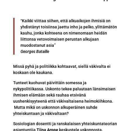
“Kaikki viittaa siihen, että alkuaikojen ihmisiä on
yhdistänyt toisiinsa jaettu inho ja pelko, ylittämätön
kauhu, jonka kohteena on nimenomaan heidän
liittonsa vetovoimaisen perustan alkujaan
muodostanut asia”
Georges Bataille
Missä pyhä ja politiikka kohtaavat, siellä väkivalta ei
koskaan ole kaukana.
Tunteet kuohuvat päivittäin somessa ja
nykypolitiikassa. Uskonto tekee paluutaan länsimaisen
ihmisen elämään sekä rauhaa etsivänä
uushenkisyyteenä että väkivaltaisena heimokiihkona.
Mutta mikä on uskonnon alkuperäinen suhde
yhteiskuntaan ja väkivaltaan?
Sosiologian dosentti ja ranskalaisen yhteiskuntateorian
asiantuntija
Tiina Arppe
keskustele uskonnosta,