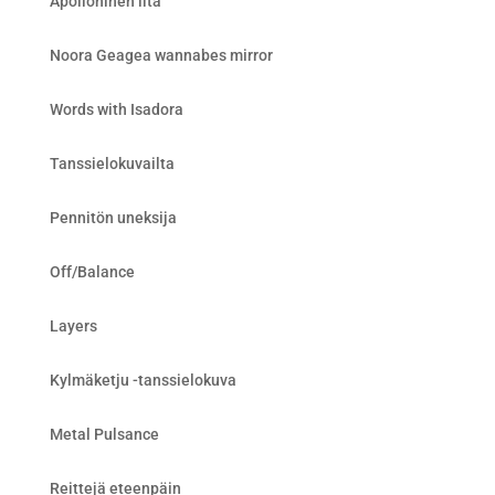
Apolloninen ilta
Noora Geagea wannabes mirror
Words with Isadora
Tanssielokuvailta
Pennitön uneksija
Off/Balance
Layers
Kylmäketju -tanssielokuva
Metal Pulsance
Reittejä eteenpäin