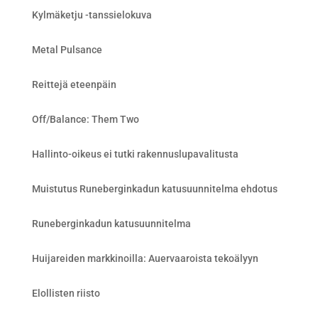
Kylmäketju -tanssielokuva
Metal Pulsance
Reittejä eteenpäin
Off/Balance: Them Two
Hallinto-oikeus ei tutki rakennuslupavalitusta
Muistutus Runeberginkadun katusuunnitelma ehdotus
Runeberginkadun katusuunnitelma
Huijareiden markkinoilla: Auervaaroista tekoälyyn
Elollisten riisto