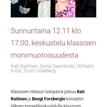
Sunnuntaina 12.11 klo
17:00, keskustelu klassisen
monimuotoisuudesta
Kati Raitinen, Sonja Saarikoski, Wilhelm
Kvist, Tuuli Lindeberg
Klassisen Hietsun isänpäivä jatkuu
Kati
Raitisen
ja
Bengt Forsbergin
konsertin
jälkeen paneelikeskustelulla klassisen