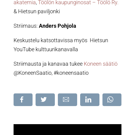
akatemia
,
Töölön kaupunginosat – Töölö Ry.
& Hietsun paviljonki
Striimaus:
Anders Pohjola
Keskustelu katsottavissa myös Hietsun
YouTube kulttuurikanavalla
Striimausta ja kanavaa tukee
Koneen säätiö
@KoneenSaatio, #koneensaatio
Jaa
Jaa
Jaa
Jaa
Jaa