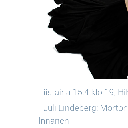
Tiistaina 15.4 klo 19, Hi
Tuuli Lindeberg: Morto
Innanen