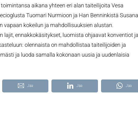
toimintansa aikana yhteen eri alan taiteilijoita Vesa
f Egecioglusta Tuomari Nurmioon ja Han Benninkistä Susan
een vapaan kokeilun ja mahdollisuuksien alustan.
 lajit, ennakkokäsitykset, luomista ohjaavat konventiot j
asteluun: olennaista on mahdollistaa taiteilijoiden ja
ömästi ja luoda samalla kokonaan uusia ja uudenlaisia
Jaa
Jaa
Jaa