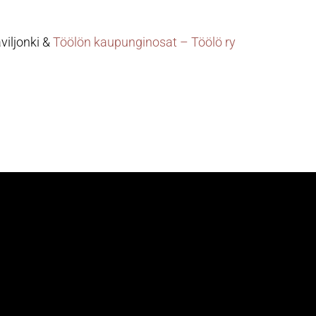
viljonki &
Töölön kaupunginosat – Töölö ry