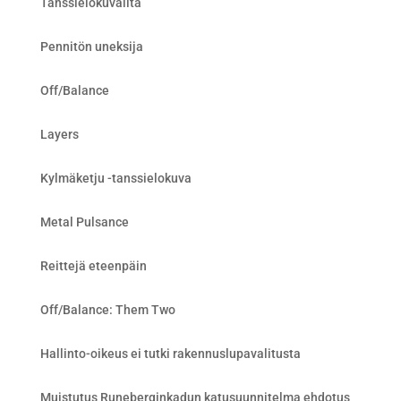
Tanssielokuvailta
Pennitön uneksija
Off/Balance
Layers
Kylmäketju -tanssielokuva
Metal Pulsance
Reittejä eteenpäin
Off/Balance: Them Two
Hallinto-oikeus ei tutki rakennuslupavalitusta
Muistutus Runeberginkadun katusuunnitelma ehdotus