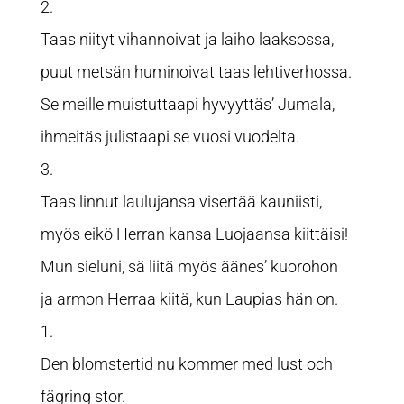
2.
Taas niityt vihannoivat ja laiho laaksossa,
puut metsän huminoivat taas lehtiverhossa.
Se meille muistuttaapi hyvyyttäs’ Jumala,
ihmeitäs julistaapi se vuosi vuodelta.
3.
Taas linnut laulujansa visertää kauniisti,
myös eikö Herran kansa Luojaansa kiittäisi!
Mun sieluni, sä liitä myös äänes’ kuorohon
ja armon Herraa kiitä, kun Laupias hän on.
1.
Den blomstertid nu kommer med lust och
fägring stor.