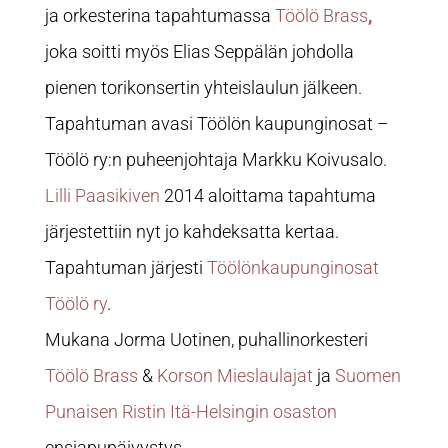
ja orkesterina tapahtumassa
Töölö Brass
,
joka soitti myös Elias Seppälän johdolla
pienen torikonsertin yhteislaulun jälkeen.
Tapahtuman avasi Töölön kaupunginosat –
Töölö ry:n puheenjohtaja Markku Koivusalo.
Lilli Paasikiven
2014 aloittama tapahtuma
järjestettiin nyt jo kahdeksatta kertaa.
Tapahtuman järjesti
Töölönkaupunginosat
Töölö ry
.
Mukana Jorma Uotinen, puhallinorkesteri
Töölö Brass
&
Korson Mieslaulajat
ja
Suomen
Punaisen Ristin Itä-Helsingin osaston
ensiapupäivystys.