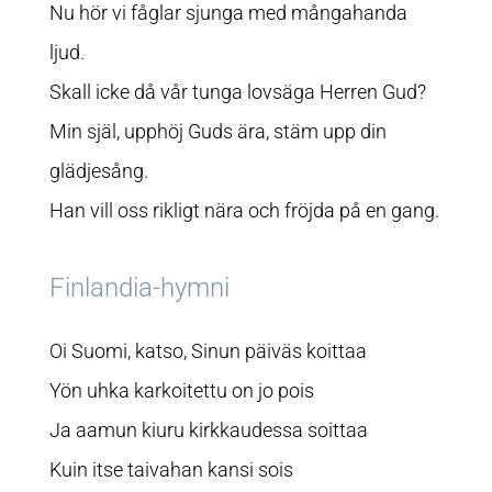
Nu hör vi fåglar sjunga med mångahanda
ljud.
Skall icke då vår tunga lovsäga Herren Gud?
Min själ, upphöj Guds ära, stäm upp din
glädjesång.
Han vill oss rikligt nära och fröjda på en gang.
Finlandia-hymni
Oi Suomi, katso, Sinun päiväs koittaa
Yön uhka karkoitettu on jo pois
Ja aamun kiuru kirkkaudessa soittaa
Kuin itse taivahan kansi sois