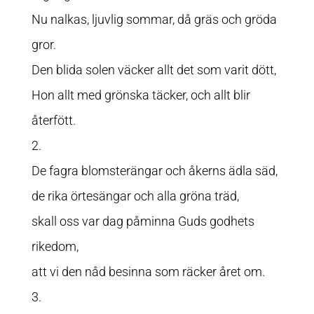
Nu nalkas, ljuvlig sommar, då gräs och gröda
gror.
Den blida solen väcker allt det som varit dött,
Hon allt med grönska täcker, och allt blir
återfött.
2.
De fagra blomsterängar och åkerns ädla säd,
de rika örtesängar och alla gröna träd,
skall oss var dag påminna Guds godhets
rikedom,
att vi den nåd besinna som räcker året om.
3.