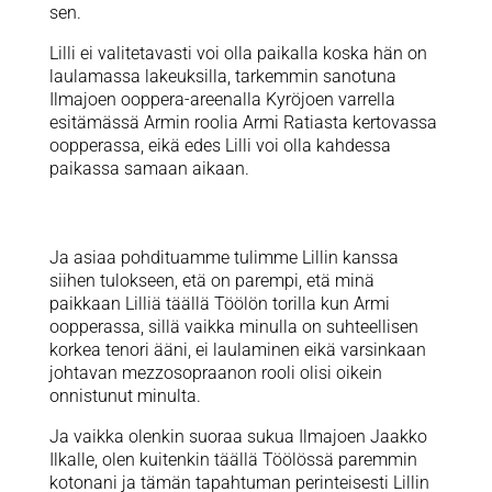
sen.
Lilli ei valitetavasti voi olla paikalla koska hän on
laulamassa lakeuksilla, tarkemmin sanotuna
Ilmajoen ooppera-areenalla Kyröjoen varrella
esitämässä Armin roolia Armi Ratiasta kertovassa
oopperassa, eikä edes Lilli voi olla kahdessa
paikassa samaan aikaan.
Ja asiaa pohdituamme tulimme Lillin kanssa
siihen tulokseen, etä on parempi, etä minä
paikkaan Lilliä täällä Töölön torilla kun Armi
oopperassa, sillä vaikka minulla on suhteellisen
korkea tenori ääni, ei laulaminen eikä varsinkaan
johtavan mezzosopraanon rooli olisi oikein
onnistunut minulta.
Ja vaikka olenkin suoraa sukua Ilmajoen Jaakko
Ilkalle, olen kuitenkin täällä Töölössä paremmin
kotonani ja tämän tapahtuman perinteisesti Lillin