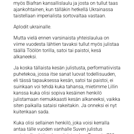
myös Biafran kansallislaulu ja josta on tullut taas
ajankohtainen, kun tälläkin hetkellä Ukrainassa
taistellaan imperialista sortovaltaa vastaan.
Aplodit ukrainalle.
Mutta vielä ennen varsinaista yhteislaulua on
viime vuodesta lähtien tavaksi tullut myös julistaa
täällä Töölön torilla, satoi tai paistoi, kesä
alkaneeksi.
Ja koska tällaista kesän julistusta, performatiivista
puhetekoa, jossa itse sanat luovat todellisuuden,
eli tässä tapauksessa kesän, satoi tai paistoi, ei
suinkaan voi tehdä kuka tahansa, mietimme Lillin
kanssa kuka olisi sopiva kesäinen henkilö
julistamaan riemukkaasti kesän alkaneeksi, vaikka
siten paikalla sataisi rakeitakin. Ja onneksi ei nyt
kuitenkaan sada.
Kuka olisi sellainen henkilö, joka voisi kerralla
antaa tälle vuoden vanhalle Suven julistus