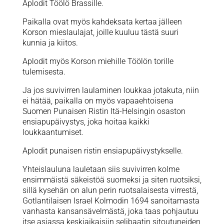
Aplodit Töölö Brassille.
Paikalla ovat myös kahdeksata kertaa jälleen
Korson mieslaulajat, joille kuuluu tästä suuri
kunnia ja kiitos.
Aplodit myös Korson miehille Töölön torille
tulemisesta.
Ja jos suvivirren laulaminen loukkaa jotakuta, niin
ei hätää, paikalla on myös vapaaehtoisena
Suomen Punaisen Ristin Itä-Helsingin osaston
ensiapupäivystys, joka hoitaa kaikki
loukkaantumiset.
Aplodit punaisen ristin ensiapupäivystykselle.
Yhteislauluna lauletaan siis suvivirren kolme
ensimmäistä säkeistöä suomeksi ja siten ruotsiksi,
sillä kysehän on alun perin ruotsalaisesta virrestä,
Gotlantilaisen Israel Kolmodin 1694 sanoitamasta
vanhasta kansansävelmästä, joka taas pohjautuu
itse asiassa keskiaikaisiin selibaatin sitoutuneiden