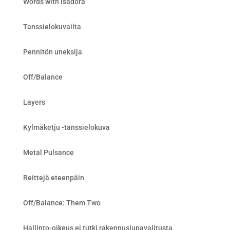
Words with Isadora
Tanssielokuvailta
Pennitön uneksija
Off/Balance
Layers
Kylmäketju -tanssielokuva
Metal Pulsance
Reittejä eteenpäin
Off/Balance: Them Two
Hallinto-oikeus ei tutki rakennuslupavalitusta