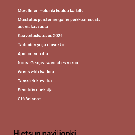
Merellinen Helsinki kuuluu kaikille
Muistutus puistominigolfin poikkeamisesta
asemakaavasta
Kaavoituskatsaus 2026
Taiteiden yö ja eloviikko
Apolloninen ilta
Noora Geagea wannabes mirror
Words with Isadora
Tanssielokuvailta
Pennitön uneksija
Off/Balance
Hietsun paviljonki