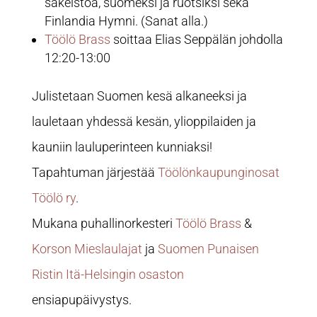
säkeistöä, suomeksi ja ruotsiksi sekä
Finlandia Hymni. (Sanat alla.)
Töölö Brass
soittaa Elias Seppälän johdolla
12:20-13:00
Julistetaan Suomen kesä alkaneeksi ja
lauletaan yhdessä kesän, ylioppilaiden ja
kauniin lauluperinteen kunniaksi!
Tapahtuman järjestää
Töölönkaupunginosat
Töölö ry
.
Mukana puhallinorkesteri
Töölö Brass
&
Korson Mieslaulajat
ja
Suomen Punaisen
Ristin Itä-Helsingin osaston
ensiapupäivystys.