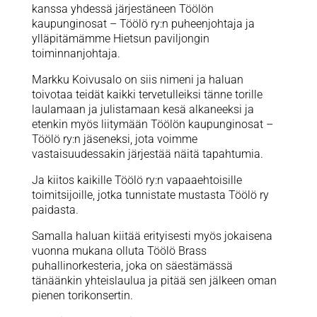
kanssa yhdessä järjestäneen Töölön
kaupunginosat – Töölö ry:n puheenjohtaja ja
ylläpitämämme Hietsun paviljongin
toiminnanjohtaja.
Markku Koivusalo on siis nimeni ja haluan
toivotaa teidät kaikki tervetulleiksi tänne torille
laulamaan ja julistamaan kesä alkaneeksi ja
etenkin myös liitymään Töölön kaupunginosat –
Töölö ry:n jäseneksi, jota voimme
vastaisuudessakin järjestää näitä tapahtumia.
Ja kiitos kaikille Töölö ry:n vapaaehtoisille
toimitsijoille, jotka tunnistate mustasta Töölö ry
paidasta.
Samalla haluan kiitää erityisesti myös jokaisena
vuonna mukana olluta Töölö Brass
puhallinorkesteria, joka on säestämässä
tänäänkin yhteislaulua ja pitää sen jälkeen oman
pienen torikonsertin.