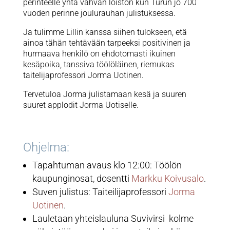
perinteelle yhtä vahvan loiston kun Turun jo 700
vuoden perinne joulurauhan julistuksessa.
Ja tulimme Lillin kanssa siihen tulokseen, etä
ainoa tähän tehtävään tarpeeksi positivinen ja
hurmaava henkilö on ehdotomasti ikuinen
kesäpoika, tanssiva töölöläinen, riemukas
taitelijaprofessori Jorma Uotinen.
Tervetuloa Jorma julistamaan kesä ja suuren
suuret applodit Jorma Uotiselle.
Ohjelma:
Tapahtuman avaus klo 12:00: Töölön
kaupunginosat, dosentti
Markku Koivusalo
.
Suven julistus: Taiteilijaprofessori
Jorma
Uotinen
.
Lauletaan yhteislauluna Suvivirsi kolme