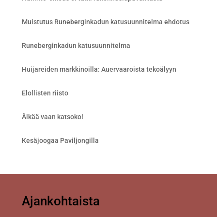
Muistutus Runeberginkadun katusuunnitelma ehdotus
Runeberginkadun katusuunnitelma
Huijareiden markkinoilla: Auervaaroista tekoälyyn
Elollisten riisto
Älkää vaan katsoko!
Kesäjoogaa Paviljongilla
Ajankohtaista