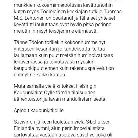
munkkien kokoamiin eroottisiin kevätrunoihin
kuten myös Töölöläinen keskiajan tutkija Tuomas
M.S. Lehtonen on osoitanut ja tällaiset yhteiset
kevätriitti laulut taas ovat hyvin pitkä perinne
meidän ihmisyhteisöjemme elämässä.
Tänne Töölön torillekin kokoonnumme nyt
yhteiseen kesäriittin jo kahdeksatta kertaa
laulamaan kuin puut metsän huminoivat taas
lehtiverhossa ja toivotavasti myöskin
kaupunkipuut ennen kuin rakennuspalvelut on
ehtinyt ne kaikki kaataa.
Muta samalla vielä kiitokset Helsingin
Kaupunkitilat Oylle tämän tilaisuuden
äänentoiston ja lavan mahdollistamisesta.
Aplodit kaupunkitiloille.
Suvivirren jälkeen lauletaan vielä Sibeliuksen
Finlandia hymni, alun perin imperialistista
sortovaltaa vastaan asetuva sävellys, joka oli