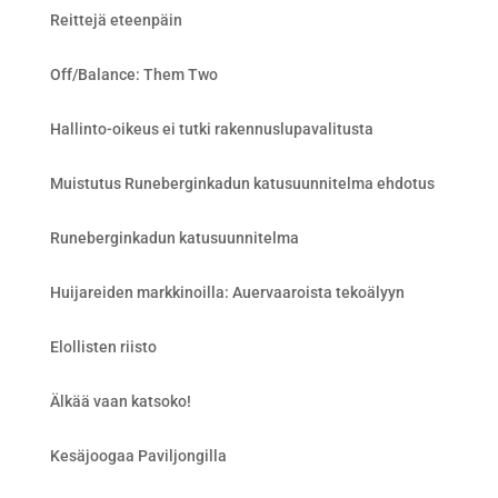
Reittejä eteenpäin
Off/Balance: Them Two
Hallinto-oikeus ei tutki rakennuslupavalitusta
Muistutus Runeberginkadun katusuunnitelma ehdotus
Runeberginkadun katusuunnitelma
Huijareiden markkinoilla: Auervaaroista tekoälyyn
Elollisten riisto
Älkää vaan katsoko!
Kesäjoogaa Paviljongilla