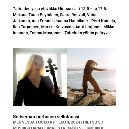
Taiteiden yö ja eloviikko Hietsussa ti 13.5 – to 17.8.
Mukana Tuula Pöyhönen, Saara Renvall, Väinö
Jalkanen, Ada Freund, Joanna Hanhikoski, Petri Kumela,
Iida Turpeinen, Markku Koivusalo, Antti Lötjönen, Mikko
Innanen, Teemu Mustonen. Taiteiden yöhön päätyvä...
Seitsemän perhosen sellotanssi
MENNESSÄ
TÖÖLÖ RY.
|
ELO 4, 2024
|
HIETSU SOI
,
MUSIIKKITAPAHTUMAT
,
STRIIMAUKSET MUSIIKKI
,