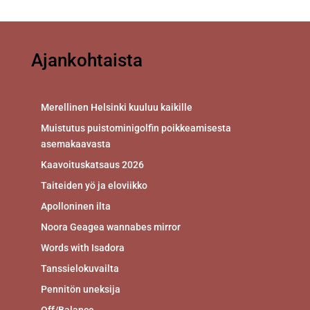
Ajankohtaista
Merellinen Helsinki kuuluu kaikille
Muistutus puistominigolfin poikkeamisesta
asemakaavasta
Kaavoituskatsaus 2026
Taiteiden yö ja eloviikko
Apolloninen ilta
Noora Geagea wannabes mirror
Words with Isadora
Tanssielokuvailta
Pennitön uneksija