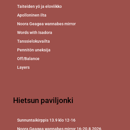
Taiteiden yö ja eloviikko
Apolloninen ilta
Noora Geagea wannabes mirror
Words with Isadora
Tanssielokuvailta
Pennitön uneksija
Off/Balance
Layers
Hietsun paviljonki
Sunnuntaikirppis 13.9 klo 12-16
Noora Geagea wannabes mirror 16-20.8.2026