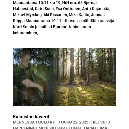
Maanantaina 10.11 klo 19, HiH nro. 68 Bjørnar
Habbestad, Katri Soini, Esa Onttonen, Antti Kujanpää,
Mikael Myrskog, Aki Rissanen, Mika Kallio, Joonas
Riippa Maanantaina 10.11. Hietsussa nähdään tanssija
Katri Soinin ja huilisti Bjørnar Habbestadin
kohtaaminen,...
Kalmiston kaverit
MENNESSÄ
TÖÖLÖ RY.
|
TOUKO 22, 2025
|
HIETSU IS
HAPPENING!
,
MUSIIKKITAPAHTUMAT
,
TAPAHTUMAT