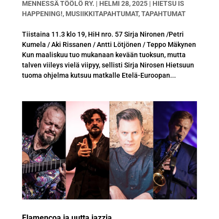
MENNESSÄ
TÖÖLÖ RY.
|
HELMI 28, 2025
|
HIETSU IS
HAPPENING!
,
MUSIIKKITAPAHTUMAT
,
TAPAHTUMAT
Tiistaina 11.3 klo 19, HiH nro. 57 Sirja Nironen /Petri
Kumela / Aki Rissanen / Antti Lötjönen / Teppo Mäkynen
Kun maaliskuu tuo mukanaan kevään tuoksun, mutta
talven viileys vielä viipyy, sellisti Sirja Nirosen Hietsuun
tuoma ohjelma kutsuu matkalle Etelä-Euroopan...
Flamencoa ja uutta jazzia