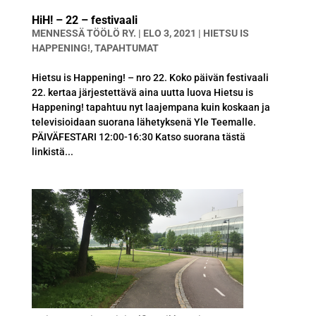
HiH! – 22 – festivaali
MENNESSÄ
TÖÖLÖ RY.
|
ELO 3, 2021
|
HIETSU IS
HAPPENING!
,
TAPAHTUMAT
Hietsu is Happening! – nro 22. Koko päivän festivaali
22. kertaa järjestettävä aina uutta luova Hietsu is
Happening! tapahtuu nyt laajempana kuin koskaan ja
televisioidaan suorana lähetyksenä Yle Teemalle.
PÄIVÄFESTARI 12:00-16:30 Katso suorana tästä
linkistä...