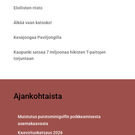
Elollisten riisto
Älkää vaan katsoko!
Kesäjoogaa Paviljongilla
Kaupunki satsaa 7 miljoonaa hikisten T-paitojen
torjuntaan
Ajankohtaista
Muistutus puistominigolfin poikkeamisesta
asemakaavasta
Kaavoituskatsaus 2026