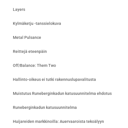
Layers
Kylmäketju -tanssielokuva
Metal Pulsance
Reittejä eteenpäin
Off/Balance: Them Two
Hallinto-oikeus ei tutki rakennuslupavalitusta
Muistutus Runeberginkadun katusuunnitelma ehdotus
Runeberginkadun katusuunnitelma
Huijareiden markkinoilla: Auervaaroista tekoälyyn