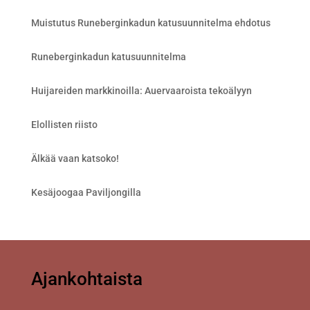
Muistutus Runeberginkadun katusuunnitelma ehdotus
Runeberginkadun katusuunnitelma
Huijareiden markkinoilla: Auervaaroista tekoälyyn
Elollisten riisto
Älkää vaan katsoko!
Kesäjoogaa Paviljongilla
Ajankohtaista