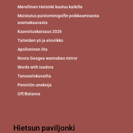
Merellinen Helsinki kuuluu kaikille
Muistutus puistominigolfin poikkeamisesta
asemakaavasta
Kaavoituskatsaus 2026
Taiteiden yö ja eloviikko
Apolloninen ilta
Noora Geagea wannabes mirror
Words with Isadora
Tanssielokuvailta
Pennitön uneksija
Off/Balance
Hietsun paviljonki