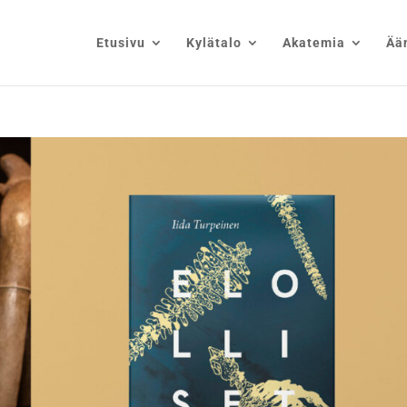
Etusivu
Kylätalo
Akatemia
Ää