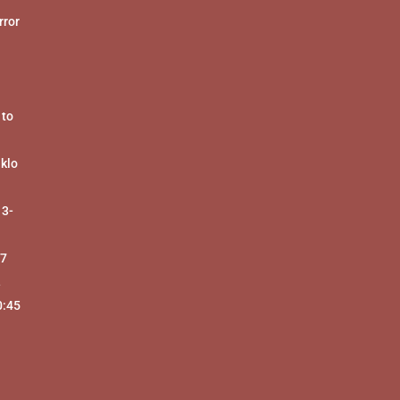
ror
 to
 klo
 3-
17
-
0:45