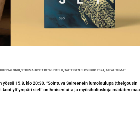
ISUUSSALONKI
,
STRIIMAUKSET KESKUSTELU
,
TAITEIDEN ELOVIIKKO 2024
,
TAPAHTUMAT
 yössä 15.8, klo 20:30. “Sointuva Seireenein lumolaulupa (thelgousin
ot koot ylt’ympäri siell’ onIhmisenluita ja myösiholiuskoja mädäten ma