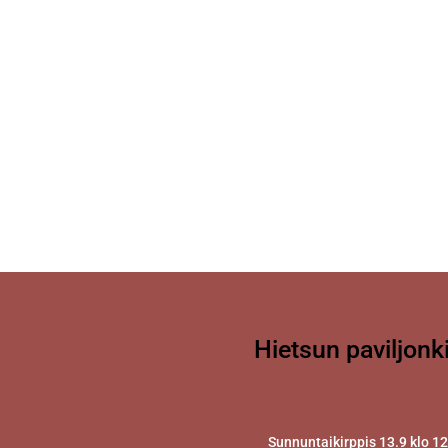
Hietsun paviljonk
Sunnuntaikirppis 13.9 klo 1