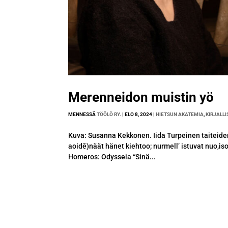
Merenneidon muistin yö
MENNESSÄ
TÖÖLÖ RY.
|
ELO 8, 2024
|
HIETSUN AKATEMIA
,
KIRJALL
Kuva: Susanna Kekkonen. Iida Turpeinen taiteiden
aoidē)näät hänet kiehtoo; nurmell’ istuvat nuo,is
Homeros: Odysseia “Sinä...