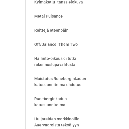
Kylmäketju -tanssielokuva
Metal Pulsance
Reittejä eteenpäin
Off/Balance: Them Two
Hallinto-oikeus ei tutki
rakennuslupavalitusta
Muistutus Runeberginkadun
katusuunnitelma ehdotus
Runeberginkadun
katusuunnitelma
Huijareiden markkinoilla:
Auervaaroista tekoälyyn