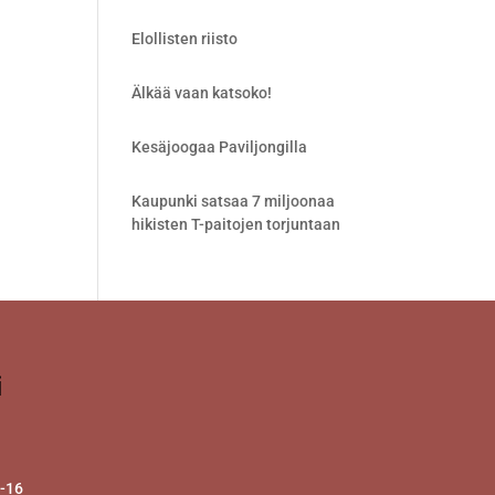
Elollisten riisto
Älkää vaan katsoko!
Kesäjoogaa Paviljongilla
Kaupunki satsaa 7 miljoonaa
hikisten T-paitojen torjuntaan
i
2-16