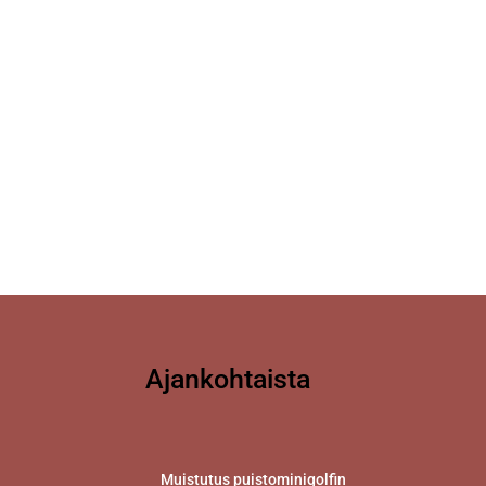
Ajankohtaista
Muistutus puistominigolfin