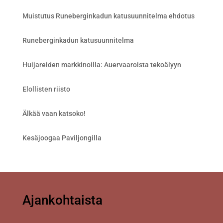
Muistutus Runeberginkadun katusuunnitelma ehdotus
Runeberginkadun katusuunnitelma
Huijareiden markkinoilla: Auervaaroista tekoälyyn
Elollisten riisto
Älkää vaan katsoko!
Kesäjoogaa Paviljongilla
Ajankohtaista