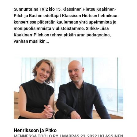
Sunnuntaina 19.2 klo 15, Klassinen Hietsu Kaakinen-
Pilch ja Bachin edeltäjät Klassisen Hietsun helmikuun
konsertissa päästään kuulemaan yhtä upeimmista ja
monipuolisimmista viulisteistamme. Sirkka-Liisa
Kaakinen-Pilch on tehnyt pitkän uran pedagogina,
vanhan musiikin...
Henriksson ja Pitko
MENNESSÄ
TÖÖLÖ RY.
|
MARRAS 23, 2022
|
KLASSINEN