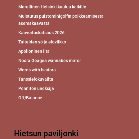
Merellinen Helsinki kuuluu kaikille
Muistutus puistominigolfin poikkeamisesta
asemakaavasta
Kaavoituskatsaus 2026
Taiteiden yö ja eloviikko
Apolloninen ilta
Noora Geagea wannabes mirror
Words with Isadora
Tanssielokuvailta
Pennitön uneksija
Off/Balance
Hietsun paviljonki