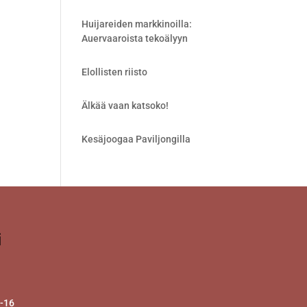
Huijareiden markkinoilla:
Auervaaroista tekoälyyn
Elollisten riisto
Älkää vaan katsoko!
Kesäjoogaa Paviljongilla
i
2-16