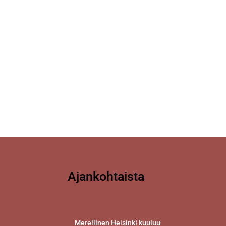
Ajankohtaista
Merellinen Helsinki kuuluu