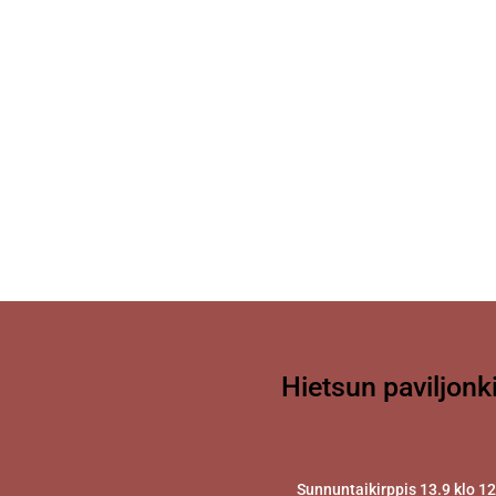
Hietsun paviljonk
Sunnuntaikirppis 13.9 klo 1