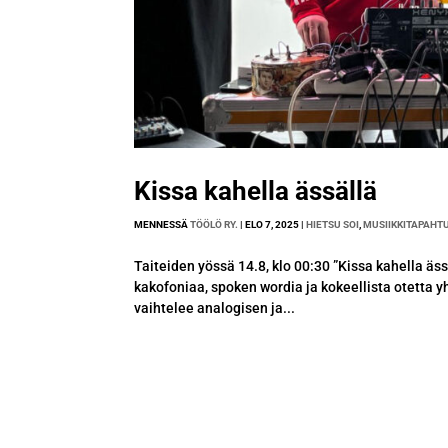
Kissa kahella ässällä
MENNESSÄ
TÖÖLÖ RY.
|
ELO 7, 2025
|
HIETSU SOI
,
MUSIIKKITAPAHT
Taiteiden yössä 14.8, klo 00:30 ”Kissa kahella äss
kakofoniaa, spoken wordia ja kokeellista otetta 
vaihtelee analogisen ja...