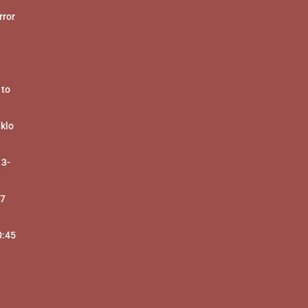
ror
 to
 klo
 3-
17
-
0:45