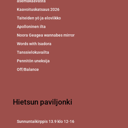
asemakaavasta
Kaavoituskatsaus 2026
Taiteiden yö ja eloviikko
Apolloninen ilta
Noora Geagea wannabes mirror
Words with Isadora
Tanssielokuvailta
Pennitön uneksija
Off/Balance
Hietsun paviljonki
Sunnuntaikirppis 13.9 klo 12-16