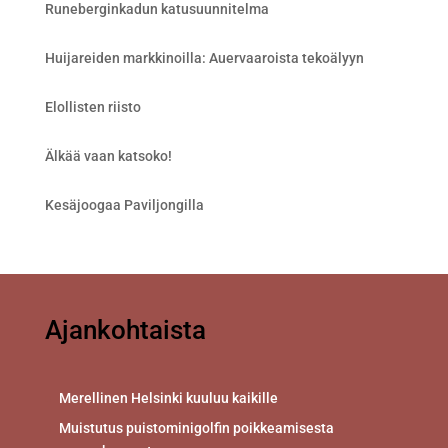
Runeberginkadun katusuunnitelma
Huijareiden markkinoilla: Auervaaroista tekoälyyn
Elollisten riisto
Älkää vaan katsoko!
Kesäjoogaa Paviljongilla
Ajankohtaista
Merellinen Helsinki kuuluu kaikille
Muistutus puistominigolfin poikkeamisesta