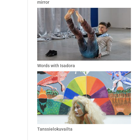
mirror
Words with Isadora
Tanssielokuvailta