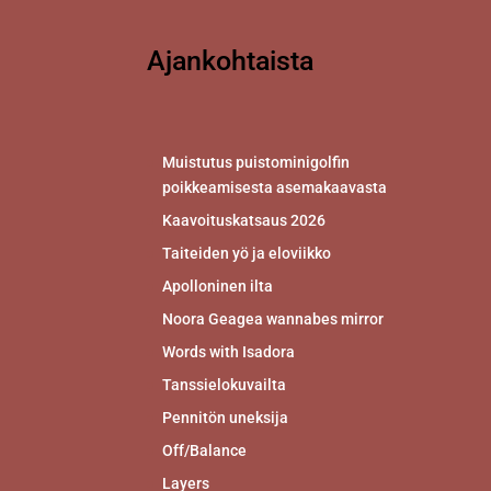
Ajankohtaista
Muistutus puistominigolfin
poikkeamisesta asemakaavasta
Kaavoituskatsaus 2026
Taiteiden yö ja eloviikko
Apolloninen ilta
Noora Geagea wannabes mirror
Words with Isadora
Tanssielokuvailta
Pennitön uneksija
Off/Balance
Layers