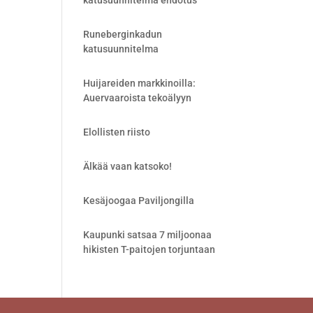
katusuunnitelma ehdotus
Runeberginkadun
katusuunnitelma
Huijareiden markkinoilla:
Auervaaroista tekoälyyn
Elollisten riisto
Älkää vaan katsoko!
Kesäjoogaa Paviljongilla
Kaupunki satsaa 7 miljoonaa
hikisten T-paitojen torjuntaan