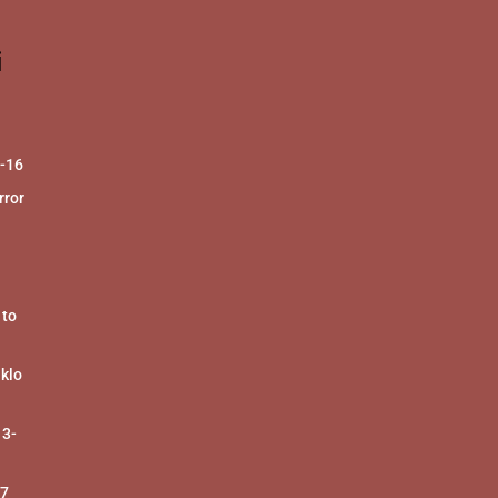
i
2-16
ror
 to
 klo
 3-
17