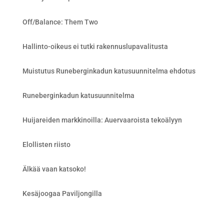
Off/Balance: Them Two
Hallinto-oikeus ei tutki rakennuslupavalitusta
Muistutus Runeberginkadun katusuunnitelma ehdotus
Runeberginkadun katusuunnitelma
Huijareiden markkinoilla: Auervaaroista tekoälyyn
Elollisten riisto
Älkää vaan katsoko!
Kesäjoogaa Paviljongilla