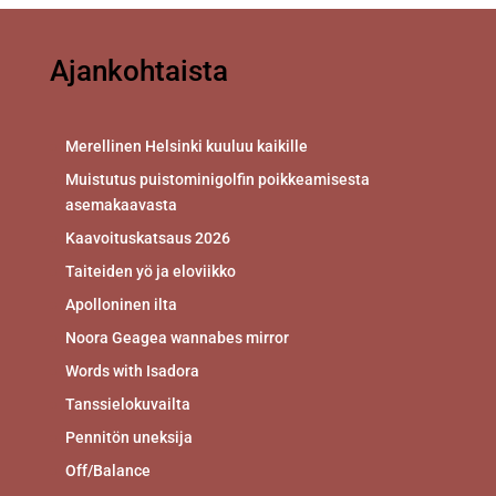
Ajankohtaista
Merellinen Helsinki kuuluu kaikille
Muistutus puistominigolfin poikkeamisesta
asemakaavasta
Kaavoituskatsaus 2026
Taiteiden yö ja eloviikko
Apolloninen ilta
Noora Geagea wannabes mirror
Words with Isadora
Tanssielokuvailta
Pennitön uneksija
Off/Balance