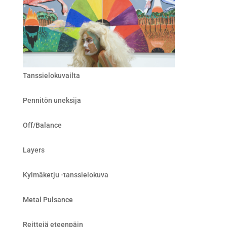
Tanssielokuvailta
Pennitön uneksija
Off/Balance
Layers
Kylmäketju -tanssielokuva
Metal Pulsance
Reittejä eteenpäin