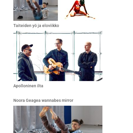
Taiteiden yö ja eloviikko
Apolloninen ilta
Noora Geagea wannabes mirror