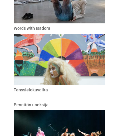
Words with Isadora
Tanssielokuvailta
Pennitön uneksija