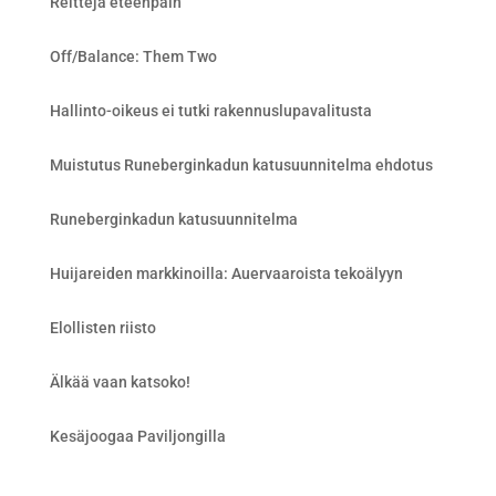
Reittejä eteenpäin
Off/Balance: Them Two
Hallinto-oikeus ei tutki rakennuslupavalitusta
Muistutus Runeberginkadun katusuunnitelma ehdotus
Runeberginkadun katusuunnitelma
Huijareiden markkinoilla: Auervaaroista tekoälyyn
Elollisten riisto
Älkää vaan katsoko!
Kesäjoogaa Paviljongilla