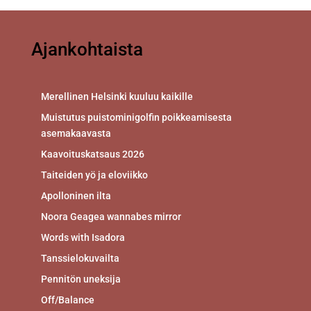
Ajankohtaista
Merellinen Helsinki kuuluu kaikille
Muistutus puistominigolfin poikkeamisesta
asemakaavasta
Kaavoituskatsaus 2026
Taiteiden yö ja eloviikko
Apolloninen ilta
Noora Geagea wannabes mirror
Words with Isadora
Tanssielokuvailta
Pennitön uneksija
Off/Balance