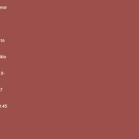
ror
 to
 klo
 3-
17
-
0:45