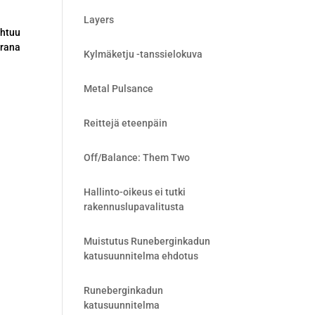
Layers
ahtuu
orana
Kylmäketju -tanssielokuva
Metal Pulsance
Reittejä eteenpäin
Off/Balance: Them Two
Hallinto-oikeus ei tutki
rakennuslupavalitusta
Muistutus Runeberginkadun
katusuunnitelma ehdotus
Runeberginkadun
katusuunnitelma