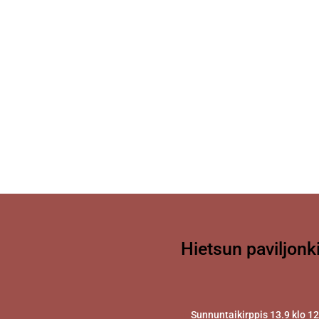
Hietsun paviljonk
Sunnuntaikirppis 13.9 klo 1