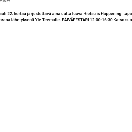
HTUMAT
aali 22. kertaa järjestettävä aina uutta luova Hietsu is Happening! tap
suorana lähetyksenä Yle Teemalle. PÄIVÄFESTARI 12:00-16:30 Katso su