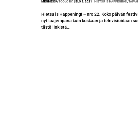
MENNESSÄ
TÖÖLÖ RY.
|
ELO 3, 2021
|
HIETSU IS HAPPENING!
,
TAPA
Hietsu is Happening! – nro 22. Koko päivän festiv
nyt laajempana kuin koskaan ja televisioidaan 
tästä linkistä...