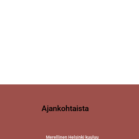
Ajankohtaista
Merellinen Helsinki kuuluu