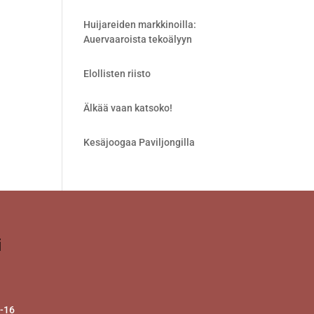
Huijareiden markkinoilla:
Auervaaroista tekoälyyn
Elollisten riisto
Älkää vaan katsoko!
Kesäjoogaa Paviljongilla
i
2-16