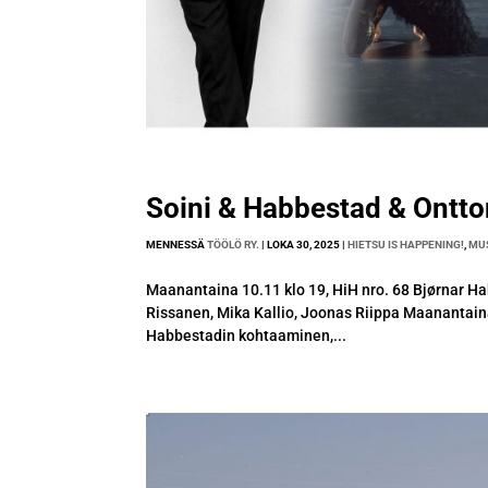
Soini & Habbestad & Ontto
MENNESSÄ
TÖÖLÖ RY.
|
LOKA 30, 2025
|
HIETSU IS HAPPENING!
,
MU
Maanantaina 10.11 klo 19, HiH nro. 68 Bjørnar Ha
Rissanen, Mika Kallio, Joonas Riippa Maanantaina 
Habbestadin kohtaaminen,...