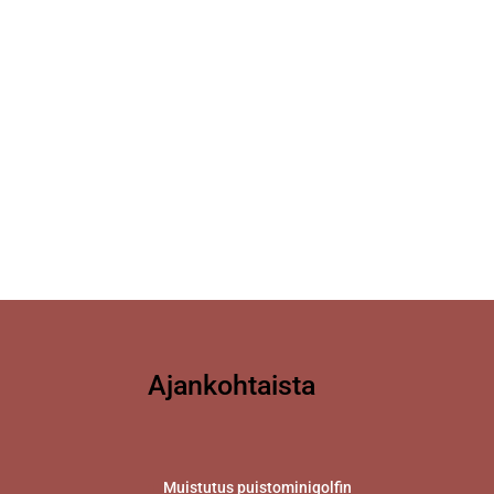
Ajankohtaista
Muistutus puistominigolfin