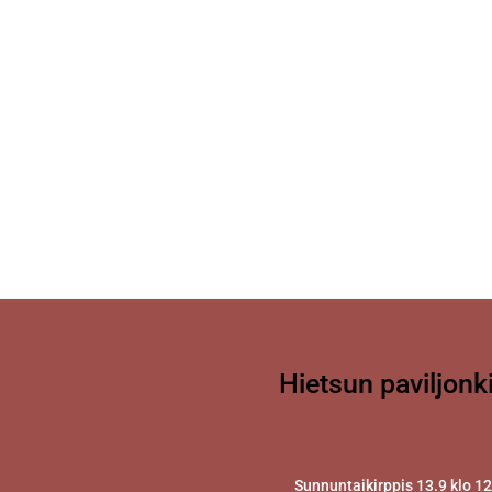
Hietsun paviljonk
Sunnuntaikirppis 13.9 klo 1