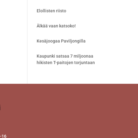
Elollisten riisto
Älkää vaan katsoko!
Kesäjoogaa Paviljongilla
Kaupunki satsaa 7 miljoonaa
hikisten T-paitojen torjuntaan
i
2-16