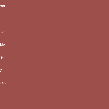
ror
 to
 klo
 3-
17
-
0:45