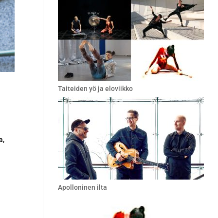
Taiteiden yö ja eloviikko
a,
Apolloninen ilta