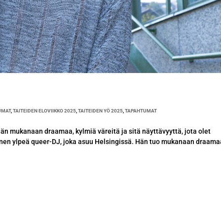
UMAT
,
TAITEIDEN ELOVIIKKO 2025
,
TAITEIDEN YÖ 2025
,
TAPAHTUMAT
sään mukanaan draamaa, kylmiä väreitä ja sitä näyttävyyttä, jota olet
lainen ylpeä queer-DJ, joka asuu Helsingissä. Hän tuo mukanaan draama