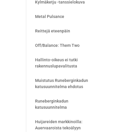
Kylmäketju -tanssielokuva
Metal Pulsance
Reittejä eteenpäin
Off/Balance: Them Two
Hallinto-oikeus ei tutki
rakennuslupavalitusta
Muistutus Runeberginkadun
katusuunnitelma ehdotus
Runeberginkadun
katusuunnitelma
Huijareiden markkinoilla:
Auervaaroista tekoälyyn