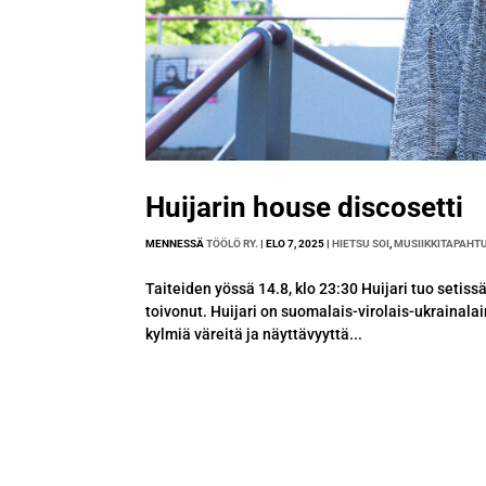
Huijarin house discosetti
MENNESSÄ
TÖÖLÖ RY.
|
ELO 7, 2025
|
HIETSU SOI
,
MUSIIKKITAPAHT
Taiteiden yössä 14.8, klo 23:30 Huijari tuo setis
toivonut. Huijari on suomalais-virolais-ukraina
kylmiä väreitä ja näyttävyyttä...