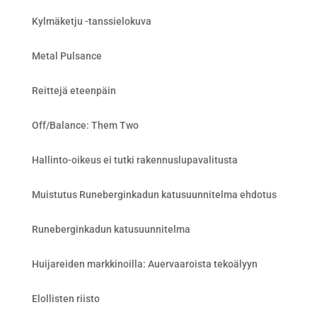
Kylmäketju -tanssielokuva
Metal Pulsance
Reittejä eteenpäin
Off/Balance: Them Two
Hallinto-oikeus ei tutki rakennuslupavalitusta
Muistutus Runeberginkadun katusuunnitelma ehdotus
Runeberginkadun katusuunnitelma
Huijareiden markkinoilla: Auervaaroista tekoälyyn
Elollisten riisto