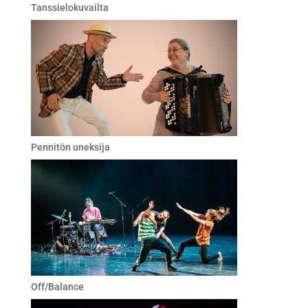
Tanssielokuvailta
Pennitön uneksija
Off/Balance