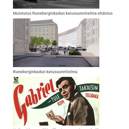
Muistutus Runeberginkadun katusuunnitelma ehdotus
Runeberginkadun katusuunnitelma