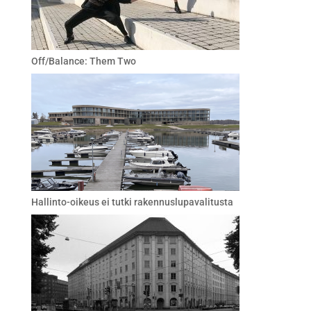
Off/Balance: Them Two
Hallinto-oikeus ei tutki rakennuslupavalitusta