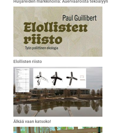
Huijareiden markkinoilla: Auervaaroista tekoälyyn
Elollisten riisto
Älkää vaan katsoko!