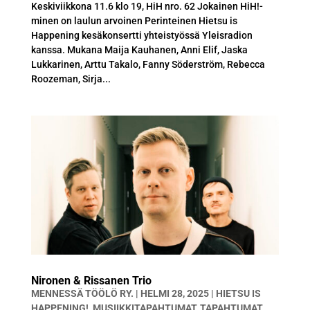
Keskiviikkona 11.6 klo 19, HiH nro. 62 Jokainen HiH!-
minen on laulun arvoinen Perinteinen Hietsu is
Happening kesäkonsertti yhteistyössä Yleisradion
kanssa. Mukana Maija Kauhanen, Anni Elif, Jaska
Lukkarinen, Arttu Takalo, Fanny Söderström, Rebecca
Roozeman, Sirja...
Nironen & Rissanen Trio
MENNESSÄ
TÖÖLÖ RY.
|
HELMI 28, 2025
|
HIETSU IS
HAPPENING!
,
MUSIIKKITAPAHTUMAT
,
TAPAHTUMAT