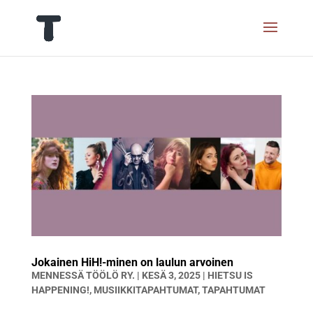
Jokainen HiH!-minen on laulun arvoinen
MENNESSÄ
TÖÖLÖ RY.
|
KESÄ 3, 2025
|
HIETSU IS
HAPPENING!
,
MUSIIKKITAPAHTUMAT
,
TAPAHTUMAT