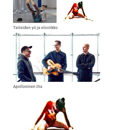
Taiteiden yö ja eloviikko
Apolloninen ilta