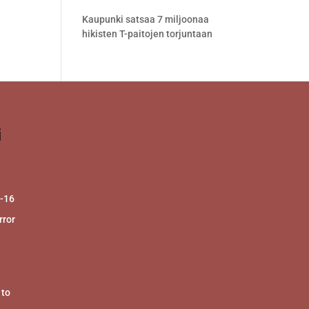
Kaupunki satsaa 7 miljoonaa
hikisten T-paitojen torjuntaan
i
2-16
ror
 to