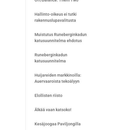
Off/Balance: Them Two
Hallinto-oikeus ei tutki
rakennuslupavalitusta
Muistutus Runeberginkadun
katusuunnitelma ehdotus
Runeberginkadun
katusuunnitelma
Huijareiden markkinoilla:
Auervaaroista tekoälyyn
Elollisten riisto
Älkää vaan katsoko!
Kesäjoogaa Paviljongilla