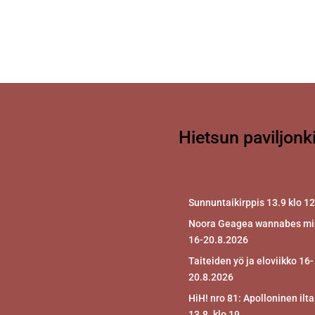
Hietsun paviljonk
Sunnuntaikirppis 13.9 klo 1
Noora Geagea wannabes mir
16-20.8.2026
Taiteiden yö ja eloviikko 16-
20.8.2026
HiH! nro 81: Apolloninen ilta
13.8. klo 19