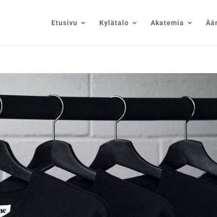
Etusivu
Kylätalo
Akatemia
Ää