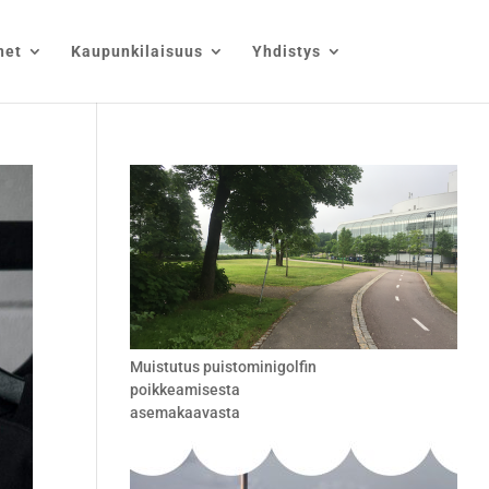
net
Kaupunkilaisuus
Yhdistys
Muistutus puistominigolfin
poikkeamisesta
asemakaavasta