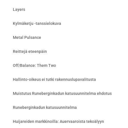
Layers
Kylmäketju -tanssielokuva
Metal Pulsance
Reittejä eteenpäin
Off/Balance: Them Two
Hallinto-oikeus ei tutki rakennuslupavalitusta
Muistutus Runeberginkadun katusuunnitelma ehdotus
Runeberginkadun katusuunnitelma
Huijareiden markkinoilla: Auervaaroista tekoälyyn