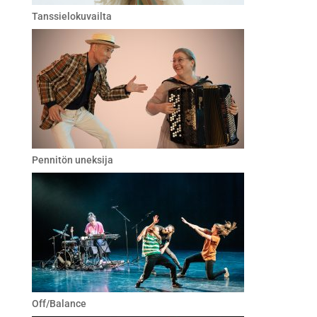
Tanssielokuvailta
Pennitön uneksija
Off/Balance