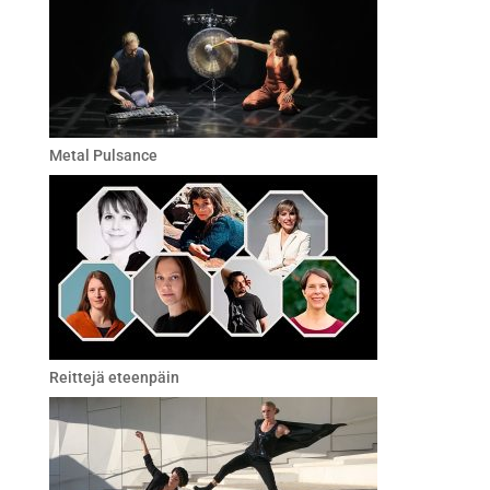
Metal Pulsance
Reittejä eteenpäin