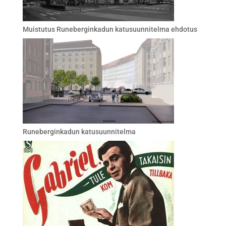
Muistutus Runeberginkadun katusuunnitelma ehdotus
Runeberginkadun katusuunnitelma