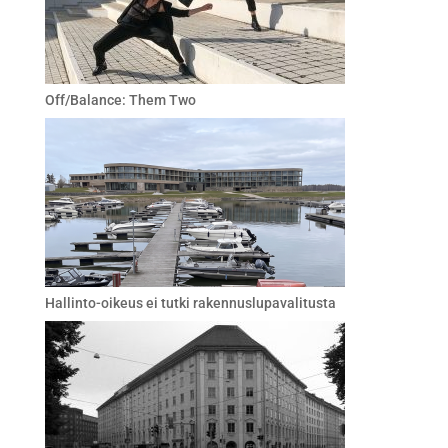
Off/Balance: Them Two
Hallinto-oikeus ei tutki rakennuslupavalitusta