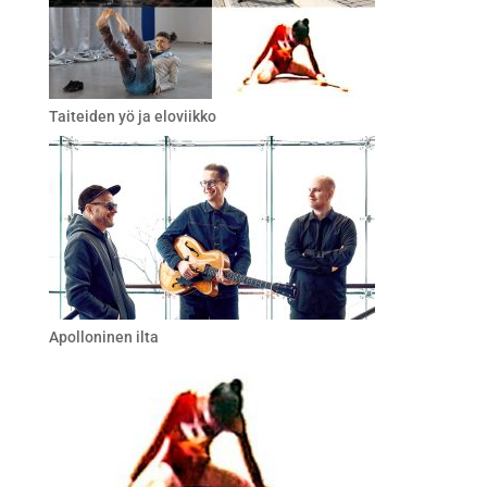
Taiteiden yö ja eloviikko
Apolloninen ilta