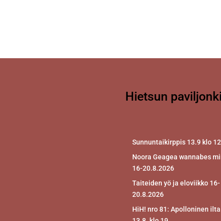
Hietsun paviljonk
Sunnuntaikirppis 13.9 klo 1
Noora Geagea wannabes mir
16-20.8.2026
Taiteiden yö ja eloviikko 16-
20.8.2026
HiH! nro 81: Apolloninen ilta
13.8. klo 19