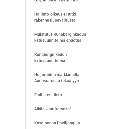
Off/Balance: Them Two
Hallinto-oikeus ei tutki
rakennuslupavalitusta
Muistutus Runeberginkadun
katusuunnitelma ehdotus
Runeberginkadun
katusuunnitelma
Huijareiden markkinoilla:
Auervaaroista tekoälyyn
Elollisten riisto
Älkää vaan katsoko!
Kesäjoogaa Paviljongilla