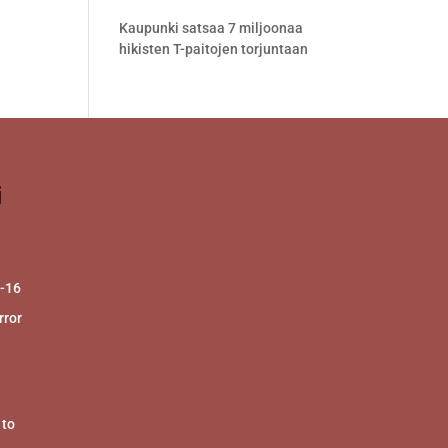
Kaupunki satsaa 7 miljoonaa
hikisten T-paitojen torjuntaan
i
2-16
ror
 to