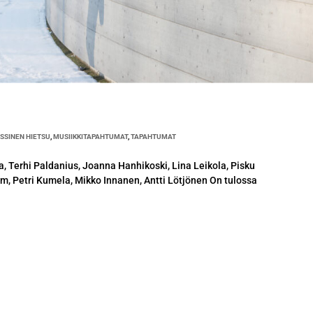
SSINEN HIETSU
,
MUSIIKKITAPAHTUMAT
,
TAPAHTUMAT
la, Terhi Paldanius, Joanna Hanhikoski, Lina Leikola, Pisku
röm, Petri Kumela, Mikko Innanen, Antti Lötjönen On tulossa