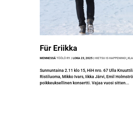
Für Eriikka
MENNESSÄ
TÖÖLÖ RY.
|
LOKA 23, 2025
|
HIETSU IS HAPPENING!
,
KLA
Sunnuntaina 2.11 klo 15, HiH nro. 67 Ulla Knuutti
Ristiluoma, Mikko Ivars, Iikka Järvi, Emil Holmst
poikkeuksellinen konsertti. Vajaa vuosi sitten...