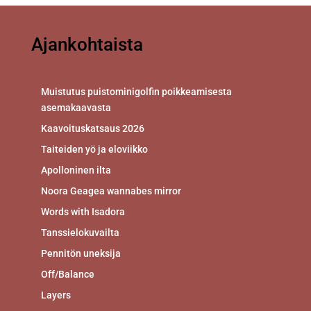
Ajankohtaista
Muistutus puistominigolfin poikkeamisesta
asemakaavasta
Kaavoituskatsaus 2026
Taiteiden yö ja eloviikko
Apolloninen ilta
Noora Geagea wannabes mirror
Words with Isadora
Tanssielokuvailta
Pennitön uneksija
Off/Balance
Layers