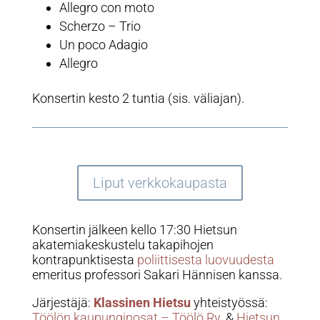
Allegro con moto
Scherzo – Trio
Un poco Adagio
Allegro
Konsertin kesto 2 tuntia (sis. väliajan).
Liput verkkokaupasta
Konsertin jälkeen kello 17:30 Hietsun
akatemiakeskustelu takapihojen
kontrapunktisesta
poliittisesta luovuudesta
emeritus professori Sakari Hännisen kanssa.
Järjestäjä:
Klassinen Hietsu
yhteistyössä:
Töölön kaupunginosat – Töölö Ry.
&
Hietsun