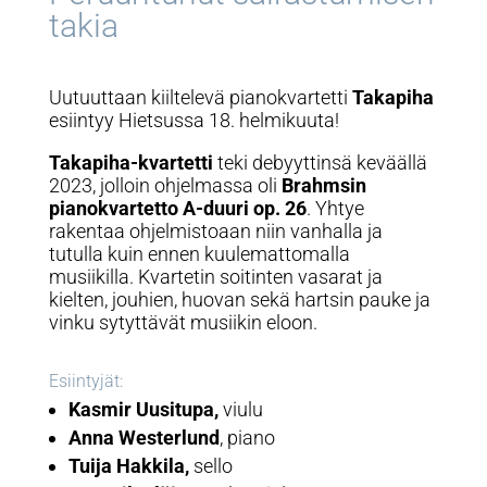
takia
Uutuuttaan kiiltelevä pianokvartetti
Takapiha
esiintyy Hietsussa 18. helmikuuta!
Takapiha-kvartetti
teki debyyttinsä keväällä
2023, jolloin ohjelmassa oli
Brahmsin
pianokvartetto A-duuri op. 26
. Yhtye
rakentaa ohjelmistoaan niin vanhalla ja
tutulla kuin ennen kuulemattomalla
musiikilla. Kvartetin soitinten vasarat ja
kielten, jouhien, huovan sekä hartsin pauke ja
vinku sytyttävät musiikin eloon.
Esiintyjät:
Kasmir Uusitupa,
viulu
Anna Westerlund
, piano
Tuija Hakkila,
sello