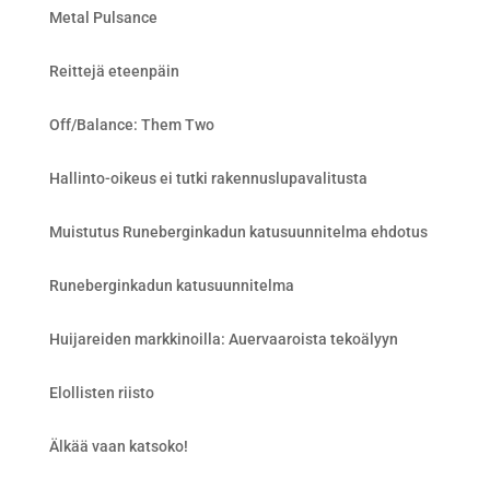
Metal Pulsance
Reittejä eteenpäin
Off/Balance: Them Two
Hallinto-oikeus ei tutki rakennuslupavalitusta
Muistutus Runeberginkadun katusuunnitelma ehdotus
Runeberginkadun katusuunnitelma
Huijareiden markkinoilla: Auervaaroista tekoälyyn
Elollisten riisto
Älkää vaan katsoko!