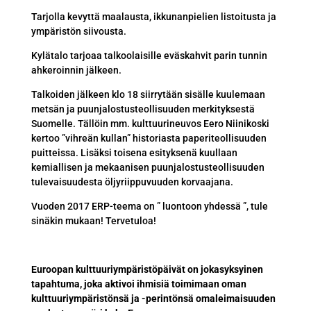
Tarjolla kevyttä maalausta, ikkunanpielien listoitusta ja
ympäristön siivousta.
Kylätalo tarjoaa talkoolaisille eväskahvit parin tunnin
ahkeroinnin jälkeen.
Talkoiden jälkeen klo 18 siirrytään sisälle kuulemaan
metsän ja puunjalostusteollisuuden merkityksestä
Suomelle. Tällöin mm. kulttuurineuvos Eero Niinikoski
kertoo ”vihreän kullan” historiasta paperiteollisuuden
puitteissa. Lisäksi toisena esityksenä kuullaan
kemiallisen ja mekaanisen puunjalostusteollisuuden
tulevaisuudesta öljyriippuvuuden korvaajana.
Vuoden 2017 ERP-teema on ” luontoon yhdessä ”, tule
sinäkin mukaan! Tervetuloa!
Euroopan kulttuuriympäristöpäivät on jokasyksyinen
tapahtuma, joka aktivoi ihmisiä toimimaan oman
kulttuuriympäristönsä ja -perintönsä omaleimaisuuden