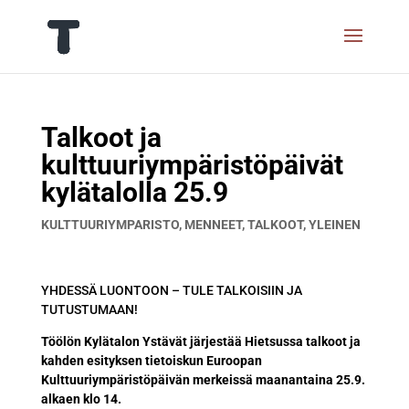
Talkoot ja
kulttuuriympäristöpäivät
kylätalolla 25.9
KULTTUURIYMPARISTO
,
MENNEET
,
TALKOOT
,
YLEINEN
YHDESSÄ LUONTOON – TULE TALKOISIIN JA
TUTUSTUMAAN!
Töölön Kylätalon Ystävät järjestää Hietsussa talkoot ja
kahden esityksen tietoiskun
Euroopan
Kulttuuriympäristöpäivän merkeissä maanantaina 25.9.
alkaen klo 14.