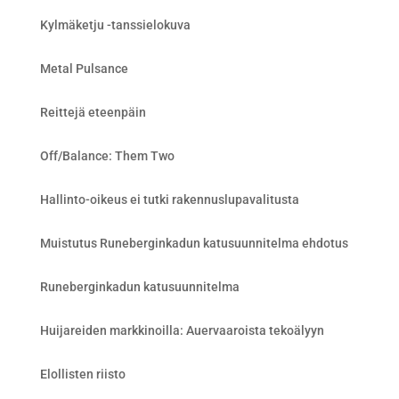
Kylmäketju -tanssielokuva
Metal Pulsance
Reittejä eteenpäin
Off/Balance: Them Two
Hallinto-oikeus ei tutki rakennuslupavalitusta
Muistutus Runeberginkadun katusuunnitelma ehdotus
Runeberginkadun katusuunnitelma
Huijareiden markkinoilla: Auervaaroista tekoälyyn
Elollisten riisto