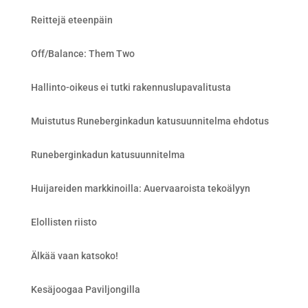
Reittejä eteenpäin
Off/Balance: Them Two
Hallinto-oikeus ei tutki rakennuslupavalitusta
Muistutus Runeberginkadun katusuunnitelma ehdotus
Runeberginkadun katusuunnitelma
Huijareiden markkinoilla: Auervaaroista tekoälyyn
Elollisten riisto
Älkää vaan katsoko!
Kesäjoogaa Paviljongilla