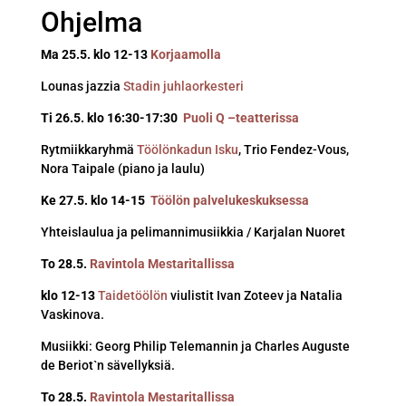
Ohjelma
Ma 25.5. klo 12-13
Korjaamolla
Lounas jazzia
Stadin juhlaorkesteri
Ti 26.5. klo 16:30-17:30
Puoli Q –teatterissa
Rytmiikkaryhmä
Töölönkadun Isku
, Trio Fendez-Vous,
Nora Taipale (piano ja laulu)
Ke 27.5. klo 14-15
Töölön palvelukeskuksessa
Yhteislaulua ja pelimannimusiikkia / Karjalan Nuoret
To 28.5.
Ravintola Mestaritallissa
klo 12-13
Taidetöölön
viulistit Ivan Zoteev ja Natalia
Vaskinova.
Musiikki: Georg Philip Telemannin ja Charles Auguste
de Beriot`n sävellyksiä.
To 28.5.
Ravintola Mestaritallissa