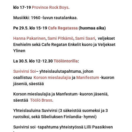
klo 17-19
Province Rock Boys
.
Musiikki: 1960 -luvun rautalankaa.
Pe 29.5. klo 15-19
Cafe Regatassa
(huomaa aika)
Hanna Pakarinen
,
Sami Pitkämö
,
Sami Saari
, veljekset
Enehielm sekä Cafe Regatan Enkelit kuoro ja Veljekset
Ylinen
La 30.5. klo 12-12.30
Töölöntorilla
:
Suvivirsi Soi
– yhteislaulutapahtuma, johon
osallistuu
Korson mieslaulajia
ja
Manifestum
-kuoron
jäseniä, säestää
Korson mieslaulajia ja Manfestum -kuoron jäseniä,
säestää
Töölö Brass
.
Yhteislauluina Suvivirsi (3 säkeistöä suomeksi ja 3
ruotsiksi, sekä Sibeliuksen Finlandia- hymni)
Suvivirsi soi -tapahtuma yhteistyössä Lilli Paasikiven