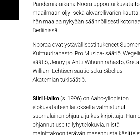
Pandemia-aikana Noora uppoutui kuvataite
maailmaan öljy- sekä akvarellivärien kautta,
hän maalaa nykyään säännöllisesti kotona
Berliinissä.
Nooraa ovat ystävällisesti tukeneet Suome
Kulttuurirahasto, Pro Musica- säätiö, Wegeli
säätiö, Jenny ja Antti Wihurin rahasto, Greta
William Lehtisen säätiö sekä Sibelius-
Akatemian tukisäätiö.
Siiri Halko
(s. 1996) on Aalto-yliopiston
elokuvataiteen laitokselta valmistunut
suomalainen ohjaaja ja käsikirjoittaja. Hän 
ohjannut useita lyhytelokuvia, niistä
mainittakoon terävän masennusta käsittel