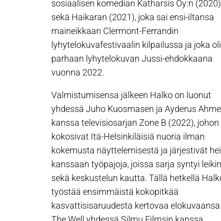
sosiaalisen komedian Katharsis Oy:n (2020)
sekä Haikaran (2021), joka sai ensi-iltansa
maineikkaan Clermont-Ferrandin
lyhytelokuvafestivaalin kilpailussa ja joka oli
parhaan lyhytelokuvan Jussi-ehdokkaana
vuonna 2022.
Valmistumisensa jälkeen Halko on luonut
yhdessä Juho Kuosmasen ja Ayderus Ahme
kanssa televisiosarjan Zone B (2022), johon
kokosivat Itä-Helsinkiläisiä nuoria ilman
kokemusta näyttelemisestä ja järjestivät he
kanssaan työpajoja, joissa sarja syntyi leiki
sekä keskustelun kautta. Tällä hetkellä Halk
työstää ensimmäistä kokopitkää
kasvattisisaruudesta kertovaa elokuvaansa
The Well yhdessä Silmu Filmsin kanssa.