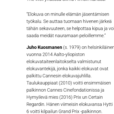
“Elokuva on minulle elämän jäsentämisen
työkalu. Se auttaa tuomaan hivenen järkeä
tähän sekavuuteen, se helpottaa kipua ja vo
saada meidät nauramaan peloillemme.”
Juho Kuosmanen
(s. 1979) on helsinkiläinen
vuonna 2014 Aalto-yliopiston
elokuvataiteenlaitokselta valmistunut
elokuvantekijä, jonka kaikki elokuvat ovat
palkittu Cannesin elokuvajuhlilla.
Taulukauppiaat (2010) voitti ensimmäisen
palkinnon Cannes Cinefondationissa ja
Hymyilevä mies (2016) Prix un Certain
Regardin. Hänen viimeisin elokuvansa Hytti
6 voitti kilpailun Grand Prix -palkinnon.