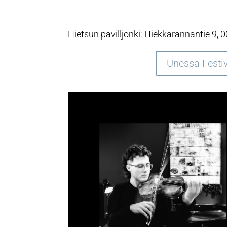
Hietsun pavilljonki: Hiekkarannantie 9, 0
Unessa Festiv