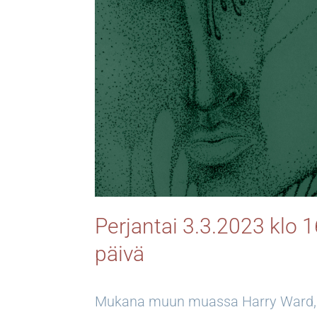
Perjantai 3.3.2023 klo 
päivä
Mukana muun muassa Harry Ward, N