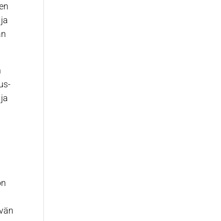
en
 ja
an
n
us-
 ja
on
evän