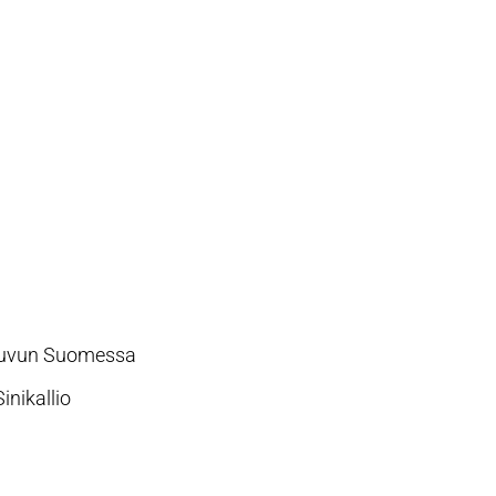
-luvun Suomessa
inikallio