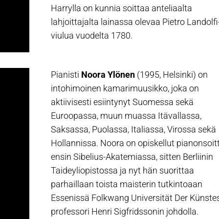
Harrylla on kunnia soittaa anteliaalta
lahjoittajalta lainassa olevaa Pietro Landolfi
viulua vuodelta 1780.
Pianisti
Noora Ylönen
(1995, Helsinki) on
intohimoinen kamarimuusikko, joka on
aktiivisesti esiintynyt Suomessa sekä
Euroopassa, muun muassa Itävallassa,
Saksassa, Puolassa, Italiassa, Virossa sekä
Hollannissa. Noora on opiskellut pianonsoit
ensin Sibelius-Akatemiassa, sitten Berliinin
Taideyliopistossa ja nyt hän suorittaa
parhaillaan toista maisterin tutkintoaan
Essenissä Folkwang Universität Der Künstes
professori Henri Sigfridssonin johdolla.