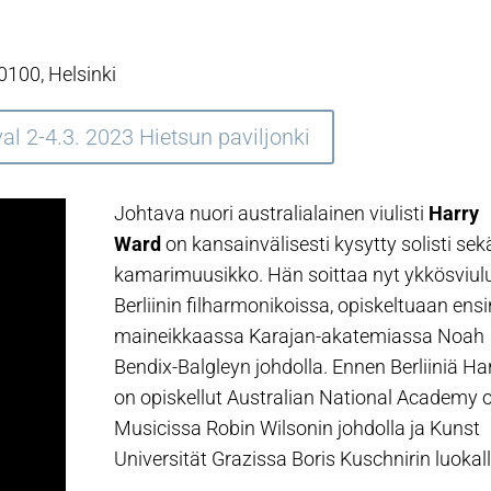
0100, Helsinki
al 2-4.3. 2023 Hietsun paviljonki
Johtava nuori australialainen viulisti
Harry
Ward
on kansainvälisesti kysytty solisti sek
kamarimuusikko. Hän soittaa nyt ykkösviul
Berliinin filharmonikoissa, opiskeltuaan ensi
maineikkaassa Karajan-akatemiassa Noah
Bendix-Balgleyn johdolla. Ennen Berliiniä Ha
on opiskellut Australian National Academy o
Musicissa Robin Wilsonin johdolla ja Kunst
Universität Grazissa Boris Kuschnirin luokall