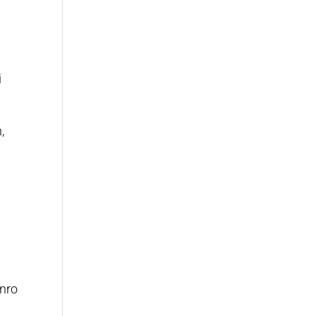
i
,
 nro