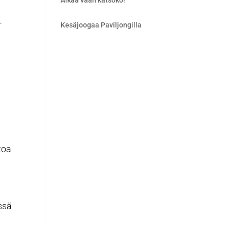
Älkää vaan katsoko!
-
Kesäjoogaa Paviljongilla
toa
sä