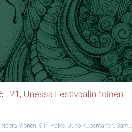
16–21
, Unessa Festivaalin toinen
oora Ylönen, Siiri Halko, Juho Kuosmanen, Samu