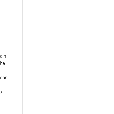
din
 he
idän
n
o