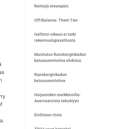
Reittejä eteenpäin
Off/Balance: Them Two
Hallinto-oikeus ei tutki
rakennuslupavalitusta
Muistutus Runeberginkadun
katusuunnitelma ehdotus
ä
ua
Runeberginkadun
n
katusuunnitelma
Huijareiden markkinoilla:
rry
Auervaaroista tekoälyyn
f
Elollisten riisto
a.