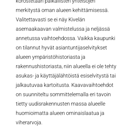
korostetaan paikallisten yhteisöjen
merkitystä oman alueen kehittämisessä.
Valitettavasti se ei näy Kivelän
asemaakaavan valmistelussa ja neljässä
annetussa vaihtoehdossa. Vaikka kaupunki
on tilannut hyvät asiantuntijaselvitykset
alueen ympäristöhistoriasta ja
rakennushistoriasta, niin alueella ei ole tehty
asukas- ja käyttäjälähtöistä esiselvitystä tai
jalkautuvaa kartoitusta. Kaavavaihtoehdot
on suunniteltu sommittelemalla eri tavoin
tietty uudisrakennusten massa alueelle
huomioimatta alueen ominaislaatua ja
viherarvoja.