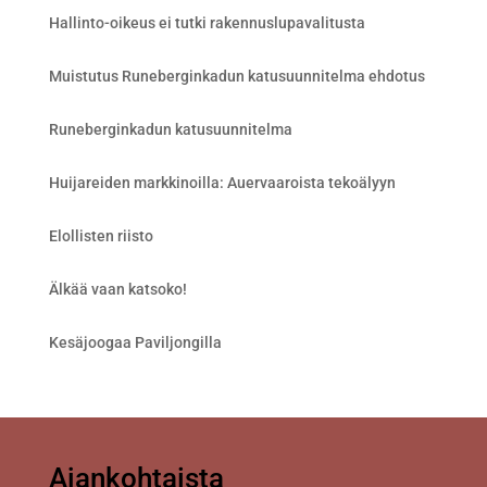
Hallinto-oikeus ei tutki rakennuslupavalitusta
Muistutus Runeberginkadun katusuunnitelma ehdotus
Runeberginkadun katusuunnitelma
Huijareiden markkinoilla: Auervaaroista tekoälyyn
Elollisten riisto
Älkää vaan katsoko!
Kesäjoogaa Paviljongilla
Ajankohtaista