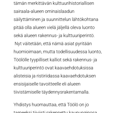
tämän merkittävän kulttuurihistoriallisen
sairaala-alueen ominaislaadun
säilyttäminen ja suunnittelun lähtökohtana
pitää olla alueen vielä jäljellä oleva luonto
sekä alueen rakennus- ja kulttuuriperintö.
Nyt väitetään, että nämä asiat pyritään
huomioimaan, mutta todellisuudessa luonto,
Töölölle tyypilliset kalliot sekä rakennus- ja
kulttuuriperintö ovat kaavaehdotuksissa
alisteisia ja ristiriidassa kaavaehdotuksen
ensisijaiselle tavoitteelle eli alueen
tiivistämiselle täydennysrakentamalla.
Yhdistys huomauttaa, että Töölö on jo
tarpeeksi tiiviisti rakennettu kaupunginosa.