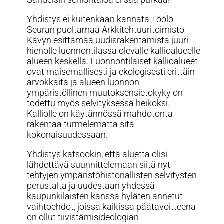
Yhdistys ei kuitenkaan kannata Töölö
Seuran puoltamaa Arkkitehtuuritoimisto
Kävyn esittämää uudisrakentamista juuri
hienolle luonnontilassa olevalle kallioalueelle
alueen keskellä. Luonnontilaiset kallioalueet
ovat maisemallisesti ja ekologisesti erittäin
arvokkaita ja alueen luonnon
ympäristöllinen muutoksensietokyky on
todettu myös selvityksessä heikoksi.
Kalliolle on käytännössä mahdotonta
rakentaa turmelematta sitä
kokonaisuudessaan.
Yhdistys katsookin, että aluetta olisi
lähdettävä suunnittelemaan siitä nyt
tehtyjen ympäristöhistoriallisten selvitysten
perustalta ja uudestaan yhdessä
kaupunkilaisten kanssa hyläten annetut
vaihtoehdot, joissa kaikissa päätavoitteena
on ollut tiivistämisideologian