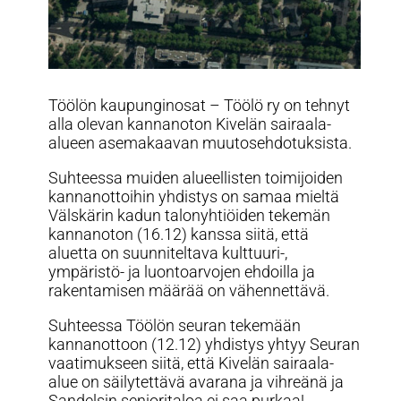
Töölön kaupunginosat – Töölö ry on tehnyt
alla olevan kannanoton Kivelän sairaala-
alueen asemakaavan muutosehdotuksista.
Suhteessa muiden alueellisten toimijoiden
kannanottoihin yhdistys on samaa mieltä
Välskärin kadun talonyhtiöiden tekemän
kannanoton (16.12) kanssa siitä, että
aluetta on suunniteltava kulttuuri-,
ympäristö- ja luontoarvojen ehdoilla ja
rakentamisen määrää on vähennettävä.
Suhteessa Töölön seuran tekemään
kannanottoon (12.12) yhdistys yhtyy Seuran
vaatimukseen siitä, että Kivelän sairaala-
alue on säilytettävä avarana ja vihreänä ja
Sandelsin senioritaloa ei saa purkaa!