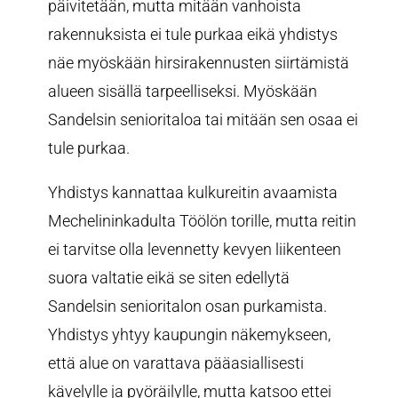
päivitetään, mutta mitään vanhoista
rakennuksista ei tule purkaa eikä yhdistys
näe myöskään hirsirakennusten siirtämistä
alueen sisällä tarpeelliseksi. Myöskään
Sandelsin senioritaloa tai mitään sen osaa ei
tule purkaa.
Yhdistys kannattaa kulkureitin avaamista
Mechelininkadulta Töölön torille, mutta reitin
ei tarvitse olla levennetty kevyen liikenteen
suora valtatie eikä se siten edellytä
Sandelsin senioritalon osan purkamista.
Yhdistys yhtyy kaupungin näkemykseen,
että alue on varattava pääasiallisesti
kävelylle ja pyöräilylle, mutta katsoo ettei