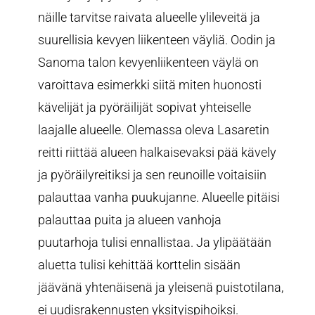
näille tarvitse raivata alueelle ylileveitä ja
suurellisia kevyen liikenteen väyliä. Oodin ja
Sanoma talon kevyenliikenteen väylä on
varoittava esimerkki siitä miten huonosti
kävelijät ja pyöräilijät sopivat yhteiselle
laajalle alueelle. Olemassa oleva Lasaretin
reitti riittää alueen halkaisevaksi pää kävely
ja pyöräilyreitiksi ja sen reunoille voitaisiin
palauttaa vanha puukujanne. Alueelle pitäisi
palauttaa puita ja alueen vanhoja
puutarhoja tulisi ennallistaa. Ja ylipäätään
aluetta tulisi kehittää korttelin sisään
jäävänä yhtenäisenä ja yleisenä puistotilana,
ei uudisrakennusten yksityispihoiksi.