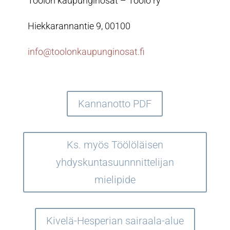
Töölön kaupunginosat – Töölö ry
Hiekkarannantie 9, 00100
info@toolonkaupunginosat.fi
Kannanotto PDF
Ks. myös Töölöläisen
yhdyskuntasuunnnittelijan
mielipide
Kivelä-Hesperian sairaala-alue