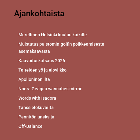
Ajankohtaista
Merellinen Helsinki kuuluu kaikille
Muistutus puistominigolfin poikkeamisesta
asemakaavasta
Kaavoituskatsaus 2026
Taiteiden yö ja eloviikko
Apolloninen ilta
Noora Geagea wannabes mirror
Words with Isadora
Tanssielokuvailta
Pennitön uneksija
Off/Balance