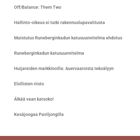
Off/Balance: Them Two
Hallinto-oikeus ei tutki rakennuslupavalitusta
Muistutus Runeberginkadun katusuunnitelma ehdotus
Runeberginkadun katusuunnitelma
Huijareiden markkinoilla: Auervaaroista tekoälyyn
Elollisten riisto
Älkää vaan katsoko!
Kesäjoogaa Paviljongilla