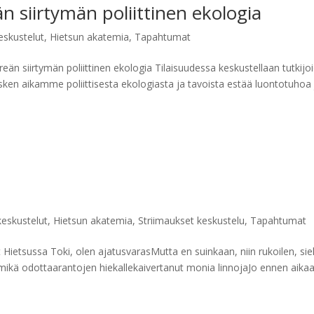
n siirtymän poliittinen ekologia
skustelut
,
Hietsun akatemia
,
Tapahtumat
reän siirtymän poliittinen ekologia Tilaisuudessa keskustellaan tutkijo
kesken aikamme poliittisesta ekologiasta ja tavoista estää luontotuhoa 
eskustelut
,
Hietsun akatemia
,
Striimaukset keskustelu
,
Tapahtumat
t Hietsussa Toki, olen ajatusvarasMutta en suinkaan, niin rukoilen, sie
 mikä odottaarantojen hiekallekaivertanut monia linnojaJo ennen aikaa