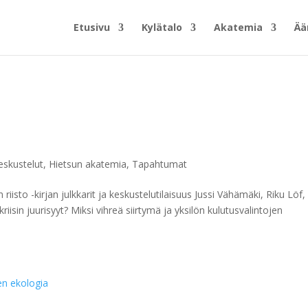
Etusivu
Kylätalo
Akatemia
Ää
skustelut
,
Hietsun akatemia
,
Tapahtumat
n riisto -kirjan julkkarit ja keskustelutilaisuus Jussi Vähämäki, Riku Löf,
isin juurisyyt? Miksi vihreä siirtymä ja yksilön kulutusvalintojen