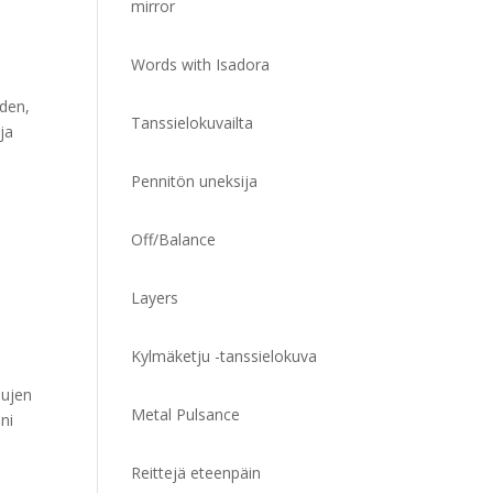
mirror
Words with Isadora
iden,
Tanssielokuvailta
ja
Pennitön uneksija
Off/Balance
Layers
Kylmäketju -tanssielokuva
lujen
Metal Pulsance
ni
Reittejä eteenpäin