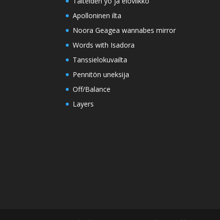
Taiteiden yö ja eloviikko
Apolloninen ilta
Noora Geagea wannabes mirror
Words with Isadora
Tanssielokuvailta
Pennitön uneksija
Off/Balance
Layers