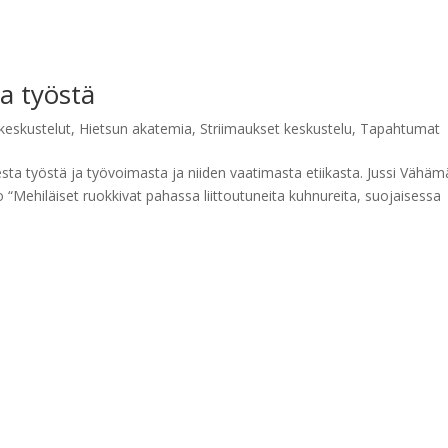
a työstä
keskustelut
,
Hietsun akatemia
,
Striimaukset keskustelu
,
Tapahtumat
sta työstä ja työvoimasta ja niiden vaatimasta etiikasta. Jussi Vähäm
 “Mehiläiset ruokkivat pahassa liittoutuneita kuhnureita, suojaisessa