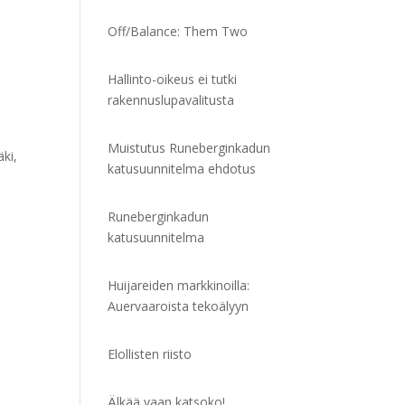
Off/Balance: Them Two
Hallinto-oikeus ei tutki
rakennuslupavalitusta
Muistutus Runeberginkadun
äki,
katusuunnitelma ehdotus
Runeberginkadun
katusuunnitelma
Huijareiden markkinoilla:
Auervaaroista tekoälyyn
Elollisten riisto
Älkää vaan katsoko!