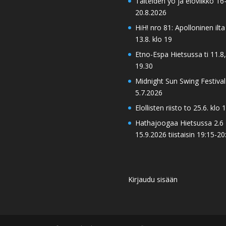
Taiteiden yö ja eloviikko 16
20.8.2026
HiH! nro 81: Apolloninen ilta
13.8. klo 19
Etno-Espa Hietsussa ti 11.8,
19.30
Midnight Sun Swing Festival
5.7.2026
Elollisten riisto to 25.6. klo 
Hathajoogaa Hietsussa 2.6 
15.9.2026 tiistaisin 19:15-20
Kirjaudu sisään