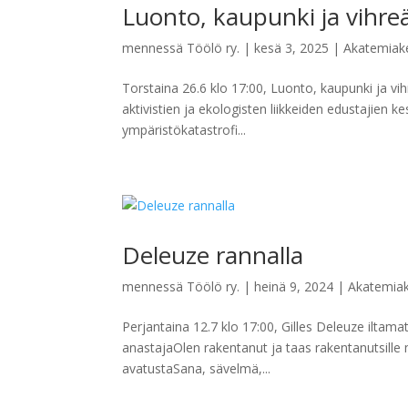
Luonto, kaupunki ja vihreä
mennessä
Töölö ry.
|
kesä 3, 2025
|
Akatemiake
Torstaina 26.6 klo 17:00, Luonto, kaupunki ja vih
aktivistien ja ekologisten liikkeiden edustajien 
ympäristökatastrofi...
Deleuze rannalla
mennessä
Töölö ry.
|
heinä 9, 2024
|
Akatemiak
Perjantaina 12.7 klo 17:00, Gilles Deleuze iltama
anastajaOlen rakentanut ja taas rakentanutsille
avatustaSana, sävelmä,...