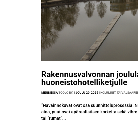
Rakennusvalvonnan joulula
huoneistohotelliketjulle
MENNESSÄ
TÖÖLÖ RY.
|
JOULU 20, 2025
|
KOLUMNIT
,
TAIVALSAAREN
”Havainnekuvat ovat osa suunnitteluprosessia. Nii
aina, puut ovat epärealistisen korkeita sekä vihrei
tai ”rumat”...