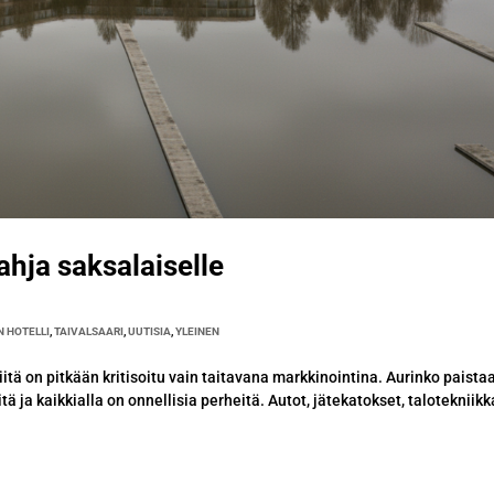
hja saksalaiselle
 HOTELLI
,
TAIVALSAARI
,
UUTISIA
,
YLEINEN
tä on pitkään kritisoitu vain taitavana markkinointina. Aurinko paista
tä ja kaikkialla on onnellisia perheitä. Autot, jätekatokset, talotekniikk