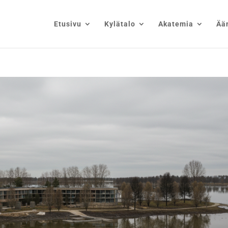
Etusivu
Kylätalo
Akatemia
Ää