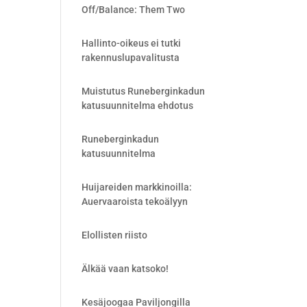
Off/Balance: Them Two
Hallinto-oikeus ei tutki
rakennuslupavalitusta
Muistutus Runeberginkadun
katusuunnitelma ehdotus
Runeberginkadun
katusuunnitelma
Huijareiden markkinoilla:
Auervaaroista tekoälyyn
Elollisten riisto
Älkää vaan katsoko!
Kesäjoogaa Paviljongilla