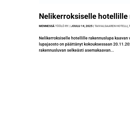
Nelikerroksiselle hotellill
MENNESSÄ
TÖÖLÖ RY.
|
JOULU 14, 2025
|
TAIVALSAAREN HOTELLI
,
Nelikerroksiselle hotellille rakennuslupa kaava
lupajaosto on päättänyt kokouksessaan 20.11.2
rakennusluvan selkeästi asemakaavan...