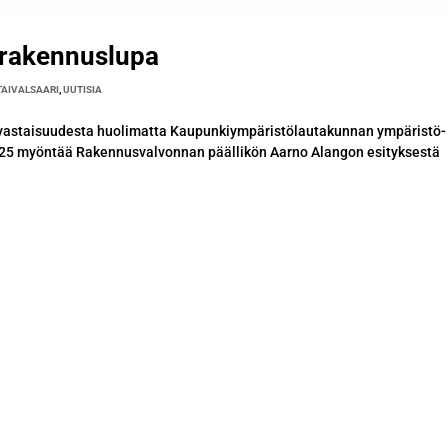
e rakennuslupa
TAIVALSAARI
,
UUTISIA
n vastaisuudesta huolimatta Kaupunkiympäristölautakunnan ympäristö-
025 myöntää Rakennusvalvonnan päällikön Aarno Alangon esityksestä