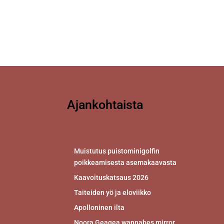
Ajankohtaista
Muistutus puistominigolfin
poikkeamisesta asemakaavasta
Kaavoituskatsaus 2026
Taiteiden yö ja eloviikko
Apolloninen ilta
Noora Geagea wannabes mirror