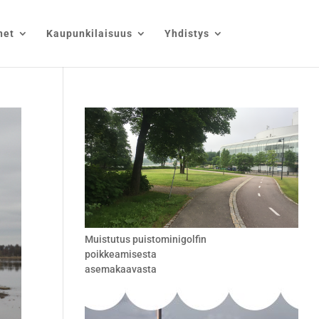
net
Kaupunkilaisuus
Yhdistys
Muistutus puistominigolfin
poikkeamisesta
asemakaavasta