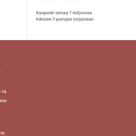
Kaupunki satsaa 7 miljoonaa
hikisten T-paitojen torjuntaan
i
2-16
ror
 to