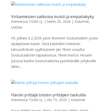
Virkamiesten valikoiva muisti ja empatiakyky
mennessä
Töölö ry.
|
helmi 25, 2026
|
Kolumnit
,
Uutisia
HS julkaisi 6.2.2026 jutun Ikoninen Soutustadion joutui
epäilyttäviin käsiin. Siinä käsiteltiin törkeisiin
talousrikoksiin syyllistyneen Jari Ylisen osuutta
Soutustadionin tapauksessa. Ylinen kertoo Hesarin
jutussa kuinka Soutustadionia pyörittävälle yritykselle
lähes...
Härski yrittäjä toisten yrittäjien taskuilla
mennessä
Töölö ry.
|
elo 15, 2025
|
Kolumnit
Kuva: Heikki Havas: Finna. Kolumni: Mikko Keski-