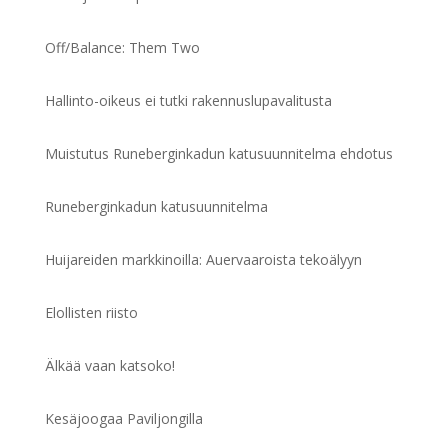
Off/Balance: Them Two
Hallinto-oikeus ei tutki rakennuslupavalitusta
Muistutus Runeberginkadun katusuunnitelma ehdotus
Runeberginkadun katusuunnitelma
Huijareiden markkinoilla: Auervaaroista tekoälyyn
Elollisten riisto
Älkää vaan katsoko!
Kesäjoogaa Paviljongilla