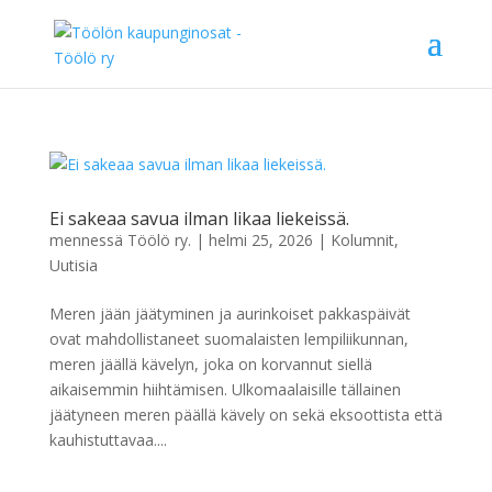
Ei sakeaa savua ilman likaa liekeissä.
mennessä
Töölö ry.
|
helmi 25, 2026
|
Kolumnit
,
Uutisia
Meren jään jäätyminen ja aurinkoiset pakkaspäivät
ovat mahdollistaneet suomalaisten lempiliikunnan,
meren jäällä kävelyn, joka on korvannut siellä
aikaisemmin hiihtämisen. Ulkomaalaisille tällainen
jäätyneen meren päällä kävely on sekä eksoottista että
kauhistuttavaa....