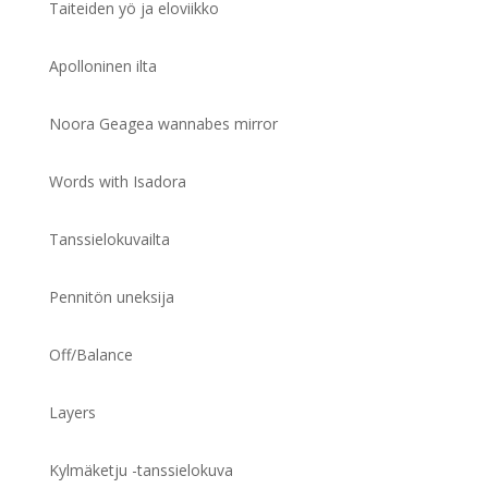
Taiteiden yö ja eloviikko
Apolloninen ilta
Noora Geagea wannabes mirror
Words with Isadora
Tanssielokuvailta
Pennitön uneksija
Off/Balance
Layers
Kylmäketju -tanssielokuva