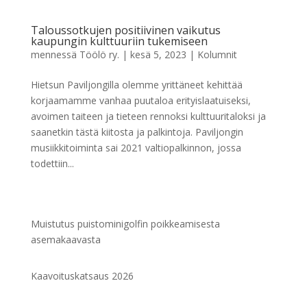
Taloussotkujen positiivinen vaikutus
kaupungin kulttuuriin tukemiseen
mennessä
Töölö ry.
|
kesä 5, 2023
|
Kolumnit
Hietsun Paviljongilla olemme yrittäneet kehittää
korjaamamme vanhaa puutaloa erityislaatuiseksi,
avoimen taiteen ja tieteen rennoksi kulttuuritaloksi ja
saanetkin tästä kiitosta ja palkintoja. Paviljongin
musiikkitoiminta sai 2021 valtiopalkinnon, jossa
todettiin...
Muistutus puistominigolfin poikkeamisesta
asemakaavasta
Kaavoituskatsaus 2026