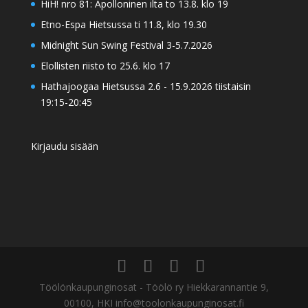
HiH! nro 81: Apolloninen ilta to 13.8. klo 19
Etno-Espa Hietsussa ti 11.8, klo 19.30
Midnight Sun Swing Festival 3-5.7.2026
Elollisten riisto to 25.6. klo 17
Hathajoogaa Hietsussa 2.6 - 15.9.2026 tiistaisin
19:15-20:45
Kirjaudu sisään
Töölönkaupunginosat - Töölö ry Hiekkarannantie 9,
00100, HKI info@toolonkaupunginosat.fi