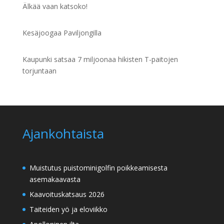
Älkää vaan katsoko!
Kesäjoogaa Paviljongilla
Kaupunki satsaa 7 miljoonaa hikisten T-paitojen
torjuntaan
Ajankohtaista
Muistutus puistominigolfin poikkeamisesta
asemakaavasta
Kaavoituskatsaus 2026
Taiteiden yö ja eloviikko