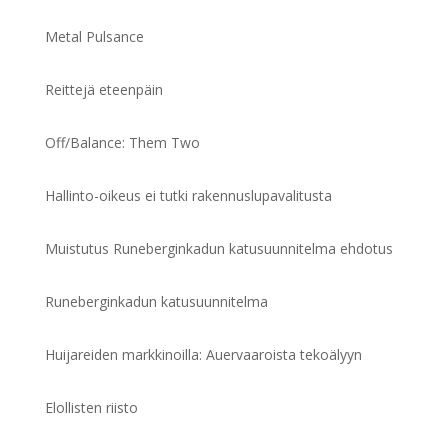
Metal Pulsance
Reittejä eteenpäin
Off/Balance: Them Two
Hallinto-oikeus ei tutki rakennuslupavalitusta
Muistutus Runeberginkadun katusuunnitelma ehdotus
Runeberginkadun katusuunnitelma
Huijareiden markkinoilla: Auervaaroista tekoälyyn
Elollisten riisto