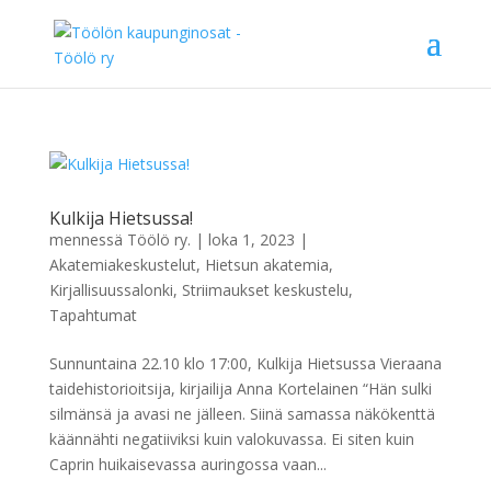
Kulkija Hietsussa!
mennessä
Töölö ry.
|
loka 1, 2023
|
Akatemiakeskustelut
,
Hietsun akatemia
,
Kirjallisuussalonki
,
Striimaukset keskustelu
,
Tapahtumat
Sunnuntaina 22.10 klo 17:00, Kulkija Hietsussa Vieraana
taidehistorioitsija, kirjailija Anna Kortelainen “Hän sulki
silmänsä ja avasi ne jälleen. Siinä samassa näkökenttä
käännähti negatiiviksi kuin valokuvassa. Ei siten kuin
Caprin huikaisevassa auringossa vaan...