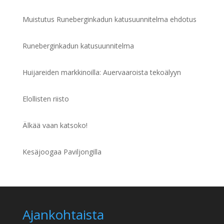
Muistutus Runeberginkadun katusuunnitelma ehdotus
Runeberginkadun katusuunnitelma
Huijareiden markkinoilla: Auervaaroista tekoälyyn
Elollisten riisto
Älkää vaan katsoko!
Kesäjoogaa Paviljongilla
Ajankohtaista