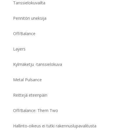
Tanssielokuvailta
Pennitön uneksija
Off/Balance
Layers
Kylmäketju -tanssielokuva
Metal Pulsance
Reittejä eteenpäin
Off/Balance: Them Two
Hallinto-oikeus ei tutki rakennuslupavalitusta