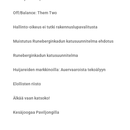
Off/Balance: Them Two
Hallinto-oikeus ei tutki rakennuslupavalitusta
Muistutus Runeberginkadun katusuunnitelma ehdotus
Runeberginkadun katusuunnitelma
Huijareiden markkinoilla: Auervaaroista tekoälyyn
Elollisten riisto
Älkää vaan katsoko!
Kesäjoogaa Paviljongilla