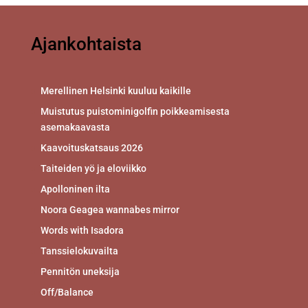
Ajankohtaista
Merellinen Helsinki kuuluu kaikille
Muistutus puistominigolfin poikkeamisesta
asemakaavasta
Kaavoituskatsaus 2026
Taiteiden yö ja eloviikko
Apolloninen ilta
Noora Geagea wannabes mirror
Words with Isadora
Tanssielokuvailta
Pennitön uneksija
Off/Balance