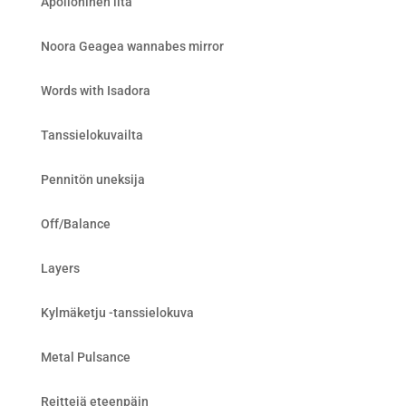
Apolloninen ilta
Noora Geagea wannabes mirror
Words with Isadora
Tanssielokuvailta
Pennitön uneksija
Off/Balance
Layers
Kylmäketju -tanssielokuva
Metal Pulsance
Reittejä eteenpäin