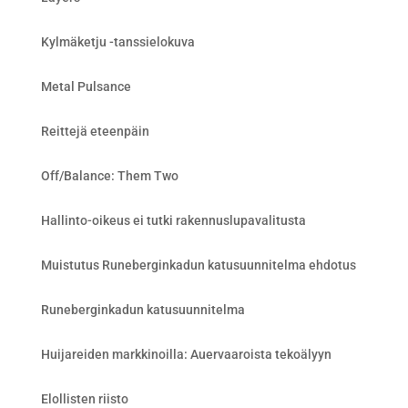
Kylmäketju -tanssielokuva
Metal Pulsance
Reittejä eteenpäin
Off/Balance: Them Two
Hallinto-oikeus ei tutki rakennuslupavalitusta
Muistutus Runeberginkadun katusuunnitelma ehdotus
Runeberginkadun katusuunnitelma
Huijareiden markkinoilla: Auervaaroista tekoälyyn
Elollisten riisto